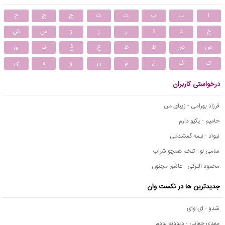
ا
ب
پ
ت
ث
ج
چ
ح
خ
د
ذ
ر
ز
ژ
س
ش
ص
ض
ط
ظ
ع
غ
ف
ق
ک
گ
ل
م
ن
و
ه
ی
درخواستی کاربران
فرزاد بهرامی - زیبای من
حامیم - یکیو دارم
نیواد - نیمه گمشدمی
سامی لو - تلخم همچو شراب
محمود التركي - عاشق مجنون
جدیدترین ها در نکست وان
شدو - ای وای
مهدی جهانی - دیوونه بودم