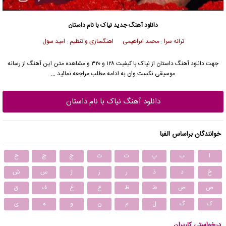
دانلود آهنگ جدید
نیاک با نام داستان
ترانه سرا : محمد ابراهیمی اهنگسازی و تنظیم : امید سول
جهت دانلود آهنگ داستان از نیاک با کیفیت ۱۲۸ و ۳۲۰ و مشاهده متن این آهنگ از رسانه
موسیقی نکست وان به ادامه مطلب مراجعه نمائید …
دانلود آهنگ نیاک با نام داستان
خوانندگان براساس الفبا
ا
ب
پ
ت
ث
ج
چ
ح
خ
د
ذ
ر
ز
ژ
س
ش
ص
ض
ط
ظ
ع
غ
ف
ق
ک
گ
ل
م
ن
و
ه
ی
درخواستی کاربران