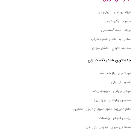
فرزاد بهرامی - زیبای من
حامیم - یکیو دارم
نیواد - نیمه گمشدمی
سامی لو - تلخم همچو شراب
محمود التركي - عاشق مجنون
جدیدترین ها در نکست وان
مهراد جم - باز شب شد
شدو - ای وای
مهدی جهانی - دیوونه بودم
محسن چاوشی - چهل روز
دانلود اپیزود عشق عمیق از دیجی شاهین
یونس فرجام - چشمات
مصطفی میری - تو ولی باور نکن