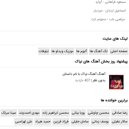
مسعود فراهانی - آواره
اسماعیل ارندان - سردیار
مرتضی باب - ممنونم ازت
لینک های سایت
صفحه اصلی
تک آهنگ ها
آلبوم ها
موزیک ویدئو ها
تبلیغات
پیشنهاد روز بخش آهنگ های نیاک
آهنگ آهنگ نیاک با نام داستان
بدون نظر
| 407 بازدید
برترین خواننده ها
رضا صادقی
محسن چاوشی
پویا بیاتی
محسن ابراهیم زاده
مهدی احمدوند
سینا سرلک
سالار عقیلی
یوسف زمانی
سامان جلیلی
فرزاد فرزین
حمید هیراد
علی لهراسبی