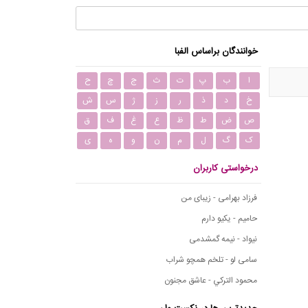
خوانندگان براساس الفبا
ا
ب
پ
ت
ث
ج
چ
ح
خ
د
ذ
ر
ز
ژ
س
ش
ص
ض
ط
ظ
ع
غ
ف
ق
ک
گ
ل
م
ن
و
ه
ی
درخواستی کاربران
فرزاد بهرامی - زیبای من
حامیم - یکیو دارم
نیواد - نیمه گمشدمی
سامی لو - تلخم همچو شراب
محمود التركي - عاشق مجنون