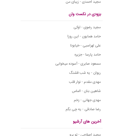
مجید احمدی - زیبای من
بزودی در نکست وان
مجید رضوی - اوکی
حامد همایون - این روزا
علی لهراسبی - خیابونا
حامد پارسا - جزیره
مسعود صابری - آسوده میخوابی
ریوان - یه شب قشنگ
مهدی مقدم - نوار قلب
شاهین بنان - الماس
مهدی جهانی - زخم
رضا صادقی - یه چی بگم
آخرین های آرشیو
مجید اصلاحی - تو برو