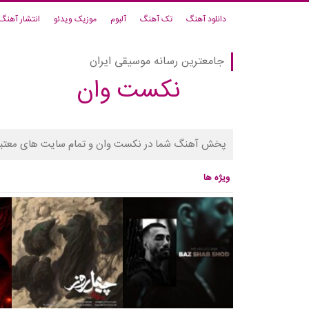
دانلود آهنگ
تک آهنگ
آلبوم
موزیک ویدئو
انتشار آهنگ
جامعترین رسانه موسیقی ایران
نکست وان
پخش آهنگ شما در نکست وان و تمام سایت های معتبر
ویژه ها