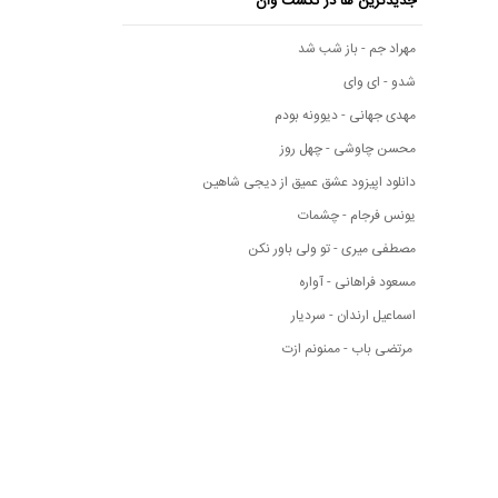
جدیدترین ها در نکست وان
مهراد جم - باز شب شد
شدو - ای وای
مهدی جهانی - دیوونه بودم
محسن چاوشی - چهل روز
دانلود اپیزود عشق عمیق از دیجی شاهین
یونس فرجام - چشمات
مصطفی میری - تو ولی باور نکن
مسعود فراهانی - آواره
اسماعیل ارندان - سردیار
مرتضی باب - ممنونم ازت