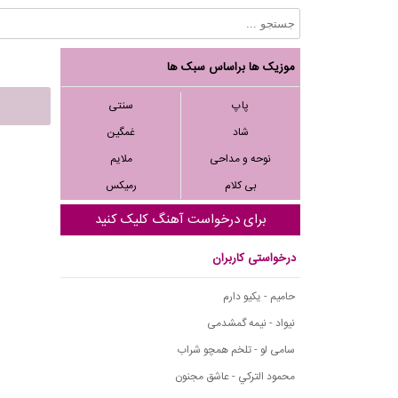
موزیک ها براساس سبک ها
پاپ
سنتی
شاد
غمگین
نوحه و مداحی
ملایم
بی کلام
رمیکس
برای درخواست آهنگ کلیک کنید
درخواستی کاربران
حامیم - یکیو دارم
نیواد - نیمه گمشدمی
سامی لو - تلخم همچو شراب
محمود التركي - عاشق مجنون