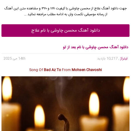
جهت دانلود آهنگ علاج از
محسن چاوشی
با کیفیت ۱۲۸ و ۳۲۰ و مشاهده متن این آهنگ
از رسانه موسیقی نکست وان به ادامه مطلب مراجعه نمائید …
دانلود آهنگ محسن چاوشی با نام علاج
دانلود آهنگ محسن چاوشی با نام بعد از تو
تیتراژ
, 10,217 بازدید
14th می 2025
Song Of
Bad Az To
From
Mohsen Chavoshi