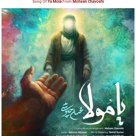
Song Of
Ya Mola
From
Mohsen Chavoshi