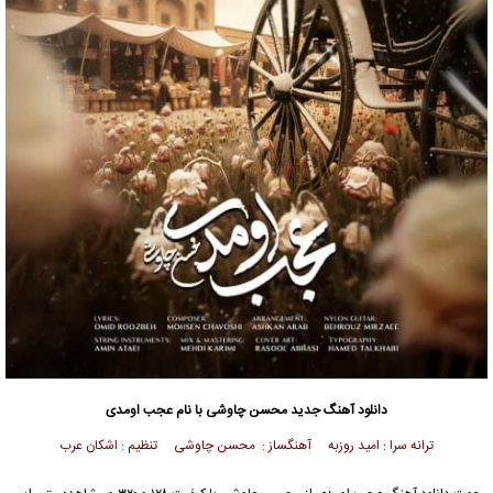
دانلود آهنگ جدید
محسن چاوشی
با نام عجب اومدی
ترانه سرا : امید روزبه آهنگساز :
محسن چاوشی
تنظیم : اشکان عرب