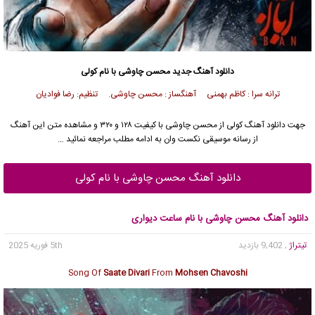
دانلود آهنگ جدید
محسن چاوشی
با نام کولی
ترانه سرا : کاظم بهمنی آهنگساز : محسن چاوشی. تنظیم: رضا فوادیان
جهت دانلود آهنگ کولی از
محسن چاوشی
با کیفیت ۱۲۸ و ۳۲۰ و مشاهده متن این آهنگ
از رسانه موسیقی نکست وان به ادامه مطلب مراجعه نمائید …
دانلود آهنگ محسن چاوشی با نام کولی
دانلود آهنگ محسن چاوشی با نام ساعت دیواری
تیتراژ
, 9,402 بازدید
5th فوریه 2025
Song Of
Saate Divari
From
Mohsen Chavoshi