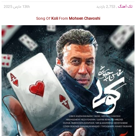
تک آهنگ
, 2,753 بازدید
13th مارس 2025
Song Of
Koli
From
Mohsen Chavoshi