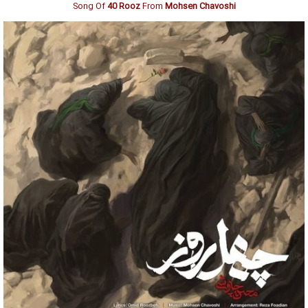
Song Of
40 Rooz
From
Mohsen Chavoshi