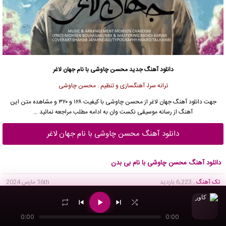
دانلود آهنگ جدید
محسن چاوشی
با نام جهان لاغر
ترانه سرا، آهنگسازی و تنظیم : محسن چاوشی
جهت
دانلود آهنگ جهان لاغر
از
محسن چاوشی
با کیفیت ۱۲۸ و ۳۲۰ و مشاهده متن این
آهنگ از
رسانه موسیقی نکست وان
به ادامه مطلب مراجعه نمائید …
دانلود آهنگ محسن چاوشی با نام جهان لاغر
دانلود آهنگ محسن چاوشی با نام بی بدن
تک آهنگ
, 6,223 بازدید
16th مارس 2024
Song Of
Bi Badan
From
Mohsen Chavoshi
0:00
0:00