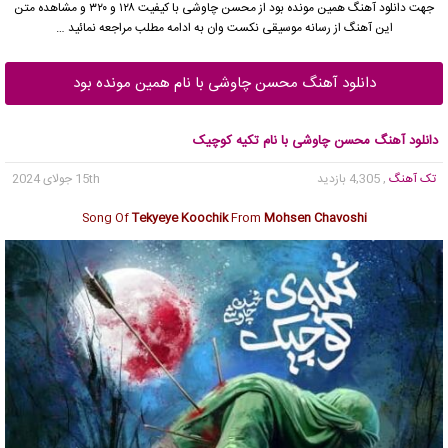
جهت دانلود آهنگ همین مونده بود از
محسن چاوشی
با کیفیت ۱۲۸ و ۳۲۰ و مشاهده متن
این آهنگ از رسانه موسیقی نکست وان به ادامه مطلب مراجعه نمائید …
دانلود آهنگ محسن چاوشی با نام همین مونده بود
دانلود آهنگ محسن چاوشی با نام تکیه کوچیک
تک آهنگ
, 4,305 بازدید
15th جولای 2024
Song Of
Tekyeye Koochik
From
Mohsen Chavoshi