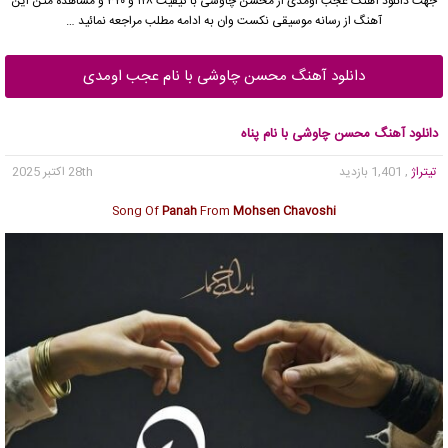
جهت دانلود آهنگ عجب اومدی از
محسن چاوشی
با کیفیت ۱۲۸ و ۳۲۰ و مشاهده متن این
آهنگ از رسانه موسیقی نکست وان به ادامه مطلب مراجعه نمائید …
دانلود آهنگ محسن چاوشی با نام عجب اومدی
دانلود آهنگ محسن چاوشی با نام پناه
تیتراژ
, 1,401 بازدید
28th اکتبر 2025
Song Of
Panah
From
Mohsen Chavoshi