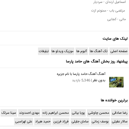
اسماعیل ارندان - سردیار
مرتضی باب - ممنونم ازت
مانی - کجایی
لینک های سایت
صفحه اصلی
تک آهنگ ها
آلبوم ها
موزیک ویدئو ها
تبلیغات
پیشنهاد روز بخش آهنگ های حامد پارسا
آهنگ آهنگ حامد پارسا با نام جزیره
بدون نظر
| 5,346 بازدید
برترین خواننده ها
رضا صادقی
محسن چاوشی
پویا بیاتی
محسن ابراهیم زاده
مهدی احمدوند
سینا سرلک
سالار عقیلی
یوسف زمانی
سامان جلیلی
فرزاد فرزین
حمید هیراد
علی لهراسبی