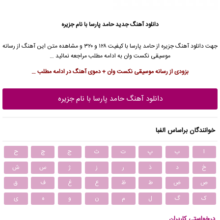
دانلود آهنگ جدید
حامد پارسا با نام جزیره
جهت دانلود آهنگ جزیره از حامد پارسا با کیفیت ۱۲۸ و ۳۲۰ و مشاهده متن این آهنگ از رسانه
موسیقی نکست وان به ادامه مطلب مراجعه نمائید …
بزودی از رسانه موسیقی نکست وان + دموی آهنگ در ادامه مطلب …
دانلود آهنگ حامد پارسا با نام جزیره
خوانندگان براساس الفبا
ا
ب
پ
ت
ث
ج
چ
ح
خ
د
ذ
ر
ز
ژ
س
ش
ص
ض
ط
ظ
ع
غ
ف
ق
ک
گ
ل
م
ن
و
ه
ی
درخواستی کاربران