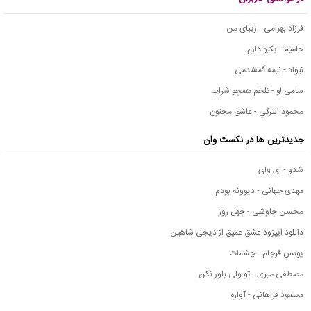
فرزاد بهرامی - زیبای من
حامیم - یکیو دارم
نیواد - نیمه گمشدمی
سامی لو - تلخم همچو شراب
محمود التركي - عاشق مجنون
جدیدترین ها در نکست وان
شدو - ای وای
مهدی جهانی - دیوونه بودم
محسن چاوشی - چهل روز
دانلود اپیزود عشق عمیق از دیجی شاهین
یونس فرجام - چشمات
مصطفی میری - تو ولی باور نکن
مسعود فراهانی - آواره