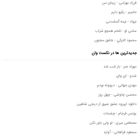
فرزاد بهرامی - زیبای من
حامیم - یکیو دارم
نیواد - نیمه گمشدمی
سامی لو - تلخم همچو شراب
محمود التركي - عاشق مجنون
جدیدترین ها در نکست وان
مهراد جم - باز شب شد
شدو - ای وای
مهدی جهانی - دیوونه بودم
محسن چاوشی - چهل روز
دانلود اپیزود عشق عمیق از دیجی شاهین
یونس فرجام - چشمات
مصطفی میری - تو ولی باور نکن
مسعود فراهانی - آواره