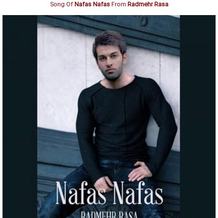
Song Of
Nafas Nafas
From
Radmehr Rasa