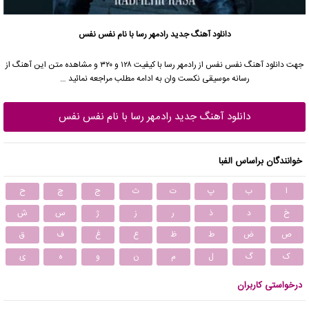
دانلود آهنگ جدید
رادمهر رسا با نام نفس نفس
جهت دانلود آهنگ نفس نفس از رادمهر رسا با کیفیت ۱۲۸ و ۳۲۰ و مشاهده متن این آهنگ از
رسانه موسیقی نکست وان به ادامه مطلب مراجعه نمائید …
دانلود آهنگ جدید رادمهر رسا با نام نفس نفس
خوانندگان براساس الفبا
ا
ب
پ
ت
ث
ج
چ
ح
خ
د
ذ
ر
ز
ژ
س
ش
ص
ض
ط
ظ
ع
غ
ف
ق
ک
گ
ل
م
ن
و
ه
ی
درخواستی کاربران