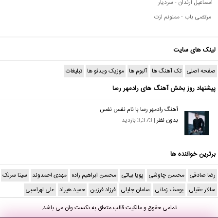
اسماعیل ارندان - سردیار
مرتضی باب - ممنونم ازت
لینک های سایت
صفحه اصلی
تک آهنگ ها
آلبوم ها
موزیک ویدئو ها
تبلیغات
پیشنهاد روز بخش آهنگ های رادمهر رسا
آهنگ رادمهر رسا با نام نفس نفس
بدون نظر
| 3,373 بازدید
برترین خواننده ها
رضا صادقی
محسن چاوشی
پویا بیاتی
محسن ابراهیم زاده
مهدی احمدوند
سینا سرلک
سالار عقیلی
یوسف زمانی
سامان جلیلی
فرزاد فرزین
حمید هیراد
علی لهراسبی
تمامی حقوق و مالکیت قالب متعلق به
نکست وان
می باشد.