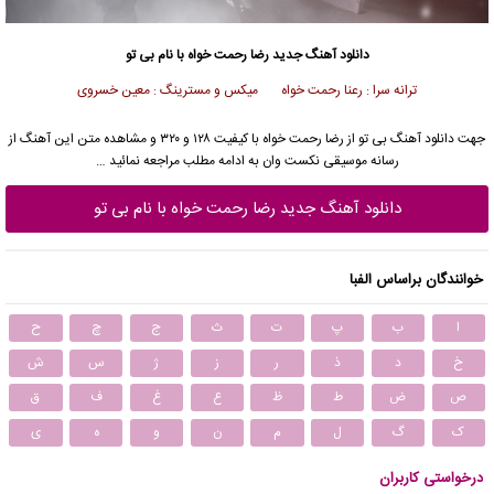
دانلود آهنگ جدید
رضا رحمت خواه
با نام بی تو
ترانه سرا : رعنا رحمت خواه میکس و مسترینگ : معین خسروی
جهت دانلود آهنگ بی تو از
رضا رحمت خواه
با کیفیت ۱۲۸ و ۳۲۰ و مشاهده متن این آهنگ از
رسانه موسیقی نکست وان به ادامه مطلب مراجعه نمائید …
دانلود آهنگ جدید رضا رحمت خواه با نام بی تو
خوانندگان براساس الفبا
ا
ب
پ
ت
ث
ج
چ
ح
خ
د
ذ
ر
ز
ژ
س
ش
ص
ض
ط
ظ
ع
غ
ف
ق
ک
گ
ل
م
ن
و
ه
ی
درخواستی کاربران