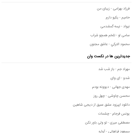
فرزاد بهرامی - زیبای من
حامیم - یکیو دارم
نیواد - نیمه گمشدمی
سامی لو - تلخم همچو شراب
محمود التركي - عاشق مجنون
جدیدترین ها در نکست وان
مهراد جم - باز شب شد
شدو - ای وای
مهدی جهانی - دیوونه بودم
محسن چاوشی - چهل روز
دانلود اپیزود عشق عمیق از دیجی شاهین
یونس فرجام - چشمات
مصطفی میری - تو ولی باور نکن
مسعود فراهانی - آواره