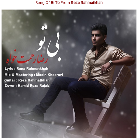
Song Of
Bi To
From
Reza Rahmatkhah