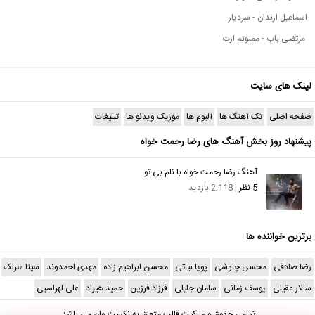
اسماعیل ارندان - سردیار
مرتضی باب - ممنونم ازت
لینک های سایت
صفحه اصلی
تک آهنگ ها
آلبوم ها
موزیک ویدئو ها
تبلیغات
پیشنهاد روز بخش آهنگ های رضا رحمت خواه
آهنگ رضا رحمت خواه با نام بی تو
5 نظر
| 2,118 بازدید
برترین خواننده ها
رضا صادقی
محسن چاوشی
پویا بیاتی
محسن ابراهیم زاده
مهدی احمدوند
سینا سرلک
سالار عقیلی
یوسف زمانی
سامان جلیلی
فرزاد فرزین
حمید هیراد
علی لهراسبی
تمامی حقوق و مالکیت قالب متعلق به
نکست وان
می باشد.