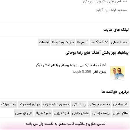
مصطفی میری - تو ولی باور نکن
مسعود فراهانی - آواره
لینک های سایت
صفحه اصلی
تک آهنگ ها
آلبوم ها
موزیک ویدئو ها
تبلیغات
پیشنهاد روز بخش آهنگ های رضا روحانی
آهنگ حامد نیک پی و رضا روحانی با نام نقش دیگر
بدون نظر
| 5,058 بازدید
برترین خواننده ها
رضا صادقی
محسن چاوشی
پویا بیاتی
محسن ابراهیم زاده
مهدی احمدوند
سینا سرلک
سالار عقیلی
یوسف زمانی
سامان جلیلی
فرزاد فرزین
حمید هیراد
علی لهراسبی
تمامی حقوق و مالکیت قالب متعلق به
نکست وان
می باشد.