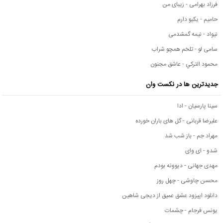
فرزاد بهرامی - زیبای من
حامیم - یکیو دارم
نیواد - نیمه گمشدمی
سامی لو - تلخم همچو شراب
محمود التركي - عاشق مجنون
جدیدترین ها در نکست وان
سینا پارسیان - ادا
علیرضا قربانی - گل های باران خورده
مهراد جم - باز شب شد
شدو - ای وای
مهدی جهانی - دیوونه بودم
محسن چاوشی - چهل روز
دانلود اپیزود عشق عمیق از دیجی شاهین
یونس فرجام - چشمات