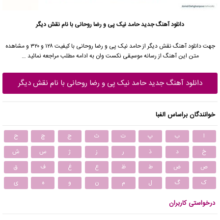
دانلود آهنگ جدید
حامد نیک پی
و رضا روحانی با نام نقش دیگر
جهت دانلود آهنگ نقش دیگر از
حامد نیک پی
و
رضا روحانی
با کیفیت ۱۲۸ و ۳۲۰ و مشاهده
متن این آهنگ از رسانه موسیقی نکست وان به ادامه مطلب مراجعه نمائید …
دانلود آهنگ جدید حامد نیک پی و رضا روحانی با نام نقش دیگر
خوانندگان براساس الفبا
ا
ب
پ
ت
ث
ج
چ
ح
خ
د
ذ
ر
ز
ژ
س
ش
ص
ض
ط
ظ
ع
غ
ف
ق
ک
گ
ل
م
ن
و
ه
ی
درخواستی کاربران