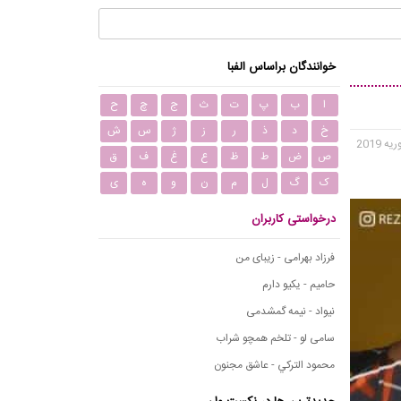
خوانندگان براساس الفبا
ا
ب
پ
ت
ث
ج
چ
ح
خ
د
ذ
ر
ز
ژ
س
ش
ص
ض
ط
ظ
ع
غ
ف
ق
ک
گ
ل
م
ن
و
ه
ی
درخواستی کاربران
فرزاد بهرامی - زیبای من
حامیم - یکیو دارم
نیواد - نیمه گمشدمی
سامی لو - تلخم همچو شراب
محمود التركي - عاشق مجنون