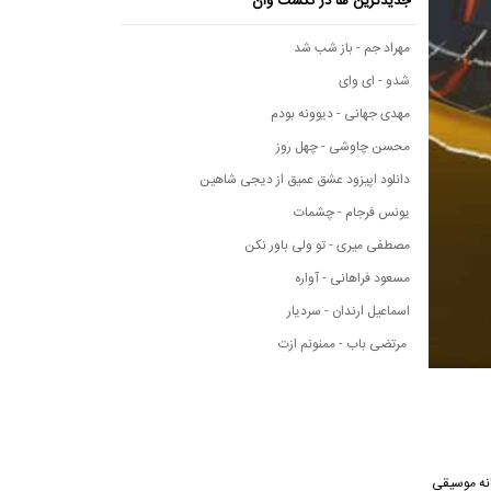
جدیدترین ها در نکست وان
مهراد جم - باز شب شد
شدو - ای وای
مهدی جهانی - دیوونه بودم
محسن چاوشی - چهل روز
دانلود اپیزود عشق عمیق از دیجی شاهین
یونس فرجام - چشمات
مصطفی میری - تو ولی باور نکن
مسعود فراهانی - آواره
اسماعیل ارندان - سردیار
مرتضی باب - ممنونم ازت
ز رسانه موسیقی