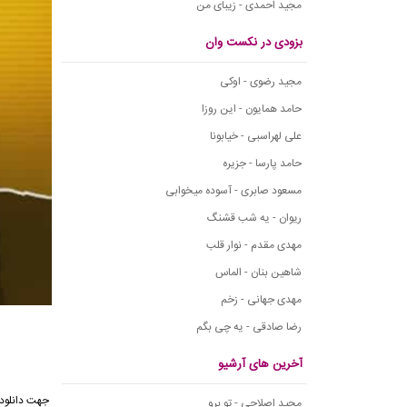
مجید احمدی - زیبای من
بزودی در نکست وان
مجید رضوی - اوکی
حامد همایون - این روزا
علی لهراسبی - خیابونا
حامد پارسا - جزیره
مسعود صابری - آسوده میخوابی
ریوان - یه شب قشنگ
مهدی مقدم - نوار قلب
شاهین بنان - الماس
مهدی جهانی - زخم
رضا صادقی - یه چی بگم
آخرین های آرشیو
جهت دانلود 
مجید اصلاحی - تو برو