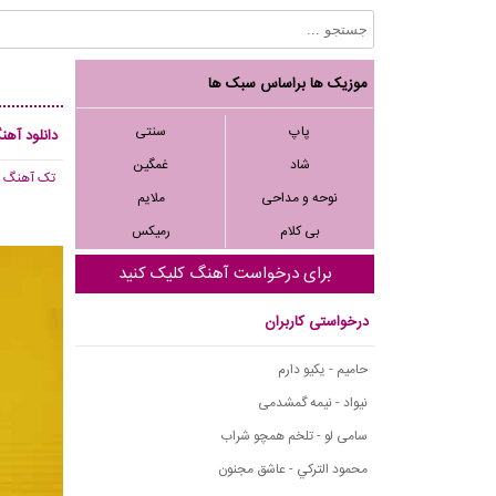
موزیک ها براساس سبک ها
پاپ
سنتی
دانلود آهن
شاد
غمگین
تک آهنگ
, 501
نوحه و مداحی
ملایم
بی کلام
رمیکس
برای درخواست آهنگ کلیک کنید
درخواستی کاربران
حامیم - یکیو دارم
نیواد - نیمه گمشدمی
سامی لو - تلخم همچو شراب
محمود التركي - عاشق مجنون