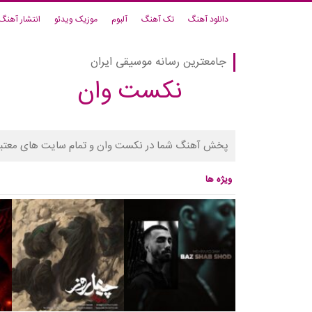
دانلود آهنگ
تک آهنگ
آلبوم
موزیک ویدئو
انتشار آهنگ
جامعترین رسانه موسیقی ایران
نکست وان
پخش آهنگ شما در نکست وان و تمام سایت های معتبر
ویژه ها