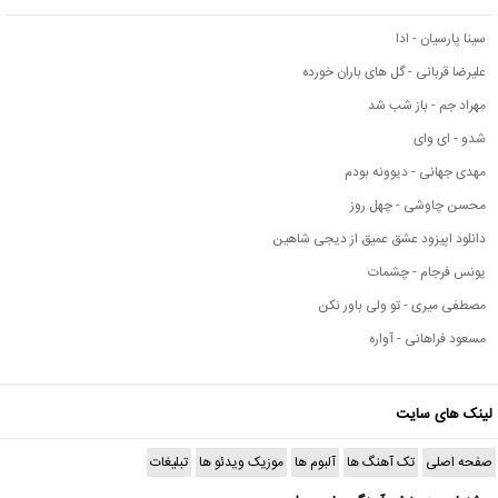
سینا پارسیان - ادا
علیرضا قربانی - گل های باران خورده
مهراد جم - باز شب شد
شدو - ای وای
مهدی جهانی - دیوونه بودم
محسن چاوشی - چهل روز
دانلود اپیزود عشق عمیق از دیجی شاهین
یونس فرجام - چشمات
مصطفی میری - تو ولی باور نکن
مسعود فراهانی - آواره
لینک های سایت
صفحه اصلی
تک آهنگ ها
آلبوم ها
موزیک ویدئو ها
تبلیغات