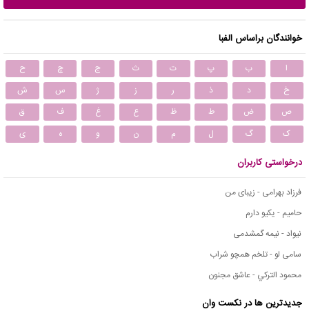
خوانندگان براساس الفبا
ا
ب
پ
ت
ث
ج
چ
ح
خ
د
ذ
ر
ز
ژ
س
ش
ص
ض
ط
ظ
ع
غ
ف
ق
ک
گ
ل
م
ن
و
ه
ی
درخواستی کاربران
فرزاد بهرامی - زیبای من
حامیم - یکیو دارم
نیواد - نیمه گمشدمی
سامی لو - تلخم همچو شراب
محمود التركي - عاشق مجنون
جدیدترین ها در نکست وان