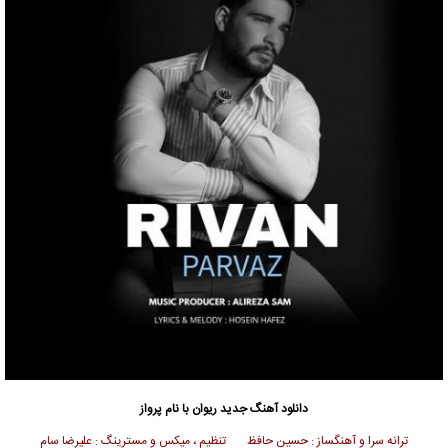
دانلود آهنگ جدید
ریوان
با نام پرواز
ترانه سرا و آهنگساز : حسین حافظ تنظیم ،
میکس و مسترینگ : علیرضا سام