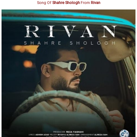
Song Of
Shahre Shologh
From
Rivan