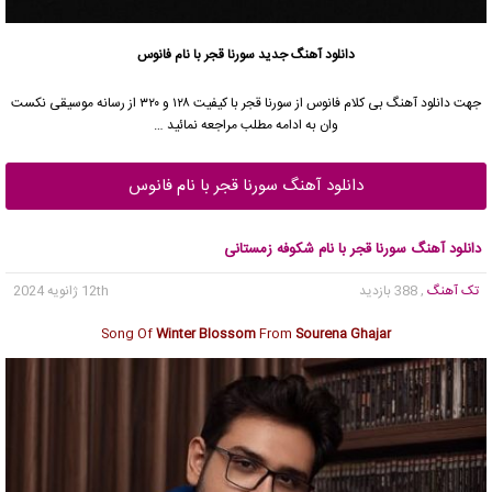
دانلود آهنگ جدید
سورنا قجر
با نام فانوس
جهت دانلود آهنگ بی کلام فانوس از
سورنا قجر
با کیفیت ۱۲۸ و ۳۲۰ از رسانه موسیقی نکست
وان به ادامه مطلب مراجعه نمائید …
دانلود آهنگ سورنا قجر با نام فانوس
دانلود آهنگ سورنا قجر با نام شکوفه زمستانی
تک آهنگ
, 388 بازدید
12th ژانویه 2024
Song Of
Winter Blossom
From
Sourena Ghajar