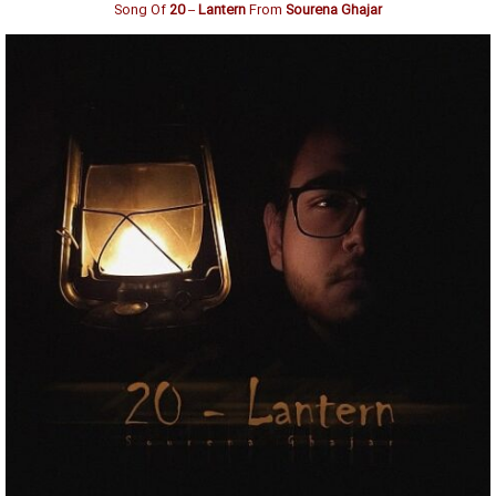
Song Of
20 – Lantern
From
Sourena Ghajar