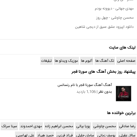
مهدی جهانی - دیوونه بودم
محسن چاوشی - چهل روز
دانلود اپیزود عشق عمیق از دیجی شاهین
لینک های سایت
صفحه اصلی
تک آهنگ ها
آلبوم ها
موزیک ویدئو ها
تبلیغات
پیشنهاد روز بخش آهنگ های سورنا قجر
آهنگ آهنگ سورنا قجر با نام رنسانس
بدون نظر
| 1,106 بازدید
برترین خواننده ها
رضا صادقی
محسن چاوشی
پویا بیاتی
محسن ابراهیم زاده
مهدی احمدوند
سینا سرلک
سالار عقیلی
یوسف زمانی
سامان جلیلی
فرزاد فرزین
حمید هیراد
علی لهراسبی