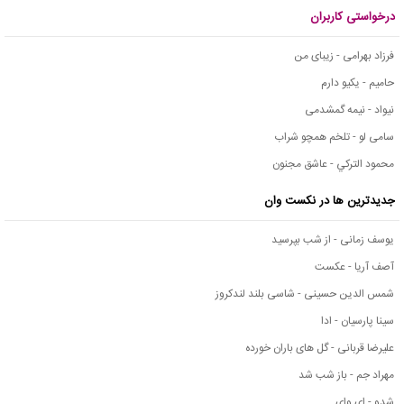
درخواستی کاربران
فرزاد بهرامی - زیبای من
حامیم - یکیو دارم
نیواد - نیمه گمشدمی
سامی لو - تلخم همچو شراب
محمود التركي - عاشق مجنون
جدیدترین ها در نکست وان
یوسف زمانی - از شب بپرسید
آصف آریا - عکست
شمس الدین حسینی - شاسی بلند لندکروز
سینا پارسیان - ادا
علیرضا قربانی - گل های باران خورده
مهراد جم - باز شب شد
شدو - ای وای