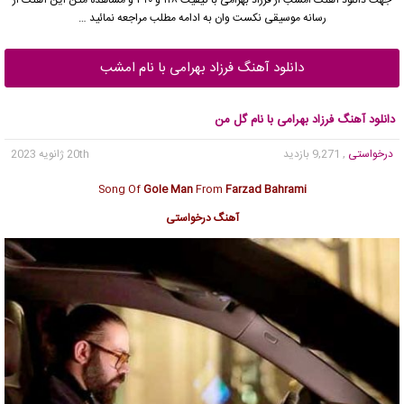
رسانه موسیقی نکست وان به ادامه مطلب مراجعه نمائید …
دانلود آهنگ فرزاد بهرامی با نام امشب
دانلود آهنگ فرزاد بهرامی با نام گل من
درخواستی
, 9,271 بازدید
20th ژانویه 2023
Song Of
Gole Man
From
Farzad Bahrami
آهنگ درخواستی