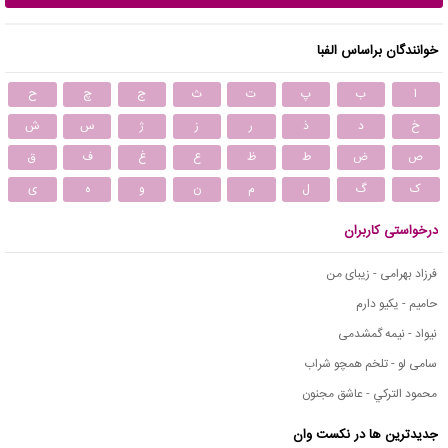
خوانندگان براساس الفبا
ا
ب
پ
ت
ث
ج
چ
ح
خ
د
ذ
ر
ز
ژ
س
ش
ص
ض
ط
ظ
ع
غ
ف
ق
ک
گ
ل
م
ن
و
ه
ی
درخواستی کاربران
فرزاد بهرامی - زیبای من
حامیم - یکیو دارم
نیواد - نیمه گمشدمی
سامی لو - تلخم همچو شراب
محمود التركي - عاشق مجنون
جدیدترین ها در نکست وان