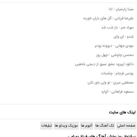
سینا پارسیان - ادا
علیرضا قربانی - گل های باران خورده
مهراد جم - باز شب شد
شدو - ای وای
مهدی جهانی - دیوونه بودم
محسن چاوشی - چهل روز
دانلود اپیزود عشق عمیق از دیجی شاهین
یونس فرجام - چشمات
مصطفی میری - تو ولی باور نکن
مسعود فراهانی - آواره
لینک های سایت
صفحه اصلی
تک آهنگ ها
آلبوم ها
موزیک ویدئو ها
تبلیغات
پیشنهاد روز بخش آهنگ های فرزاد بهرامی