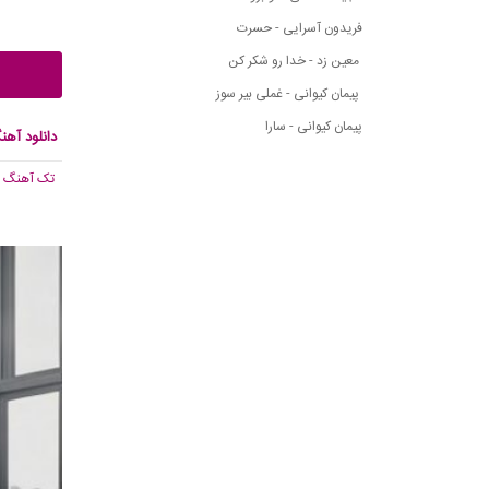
فریدون آسرایی - حسرت
معین زد - خدا رو شکر کن
پیمان کیوانی - غملی بیر سوز
پیمان کیوانی - سارا
دانلود آهن
تک آهنگ
, ,845