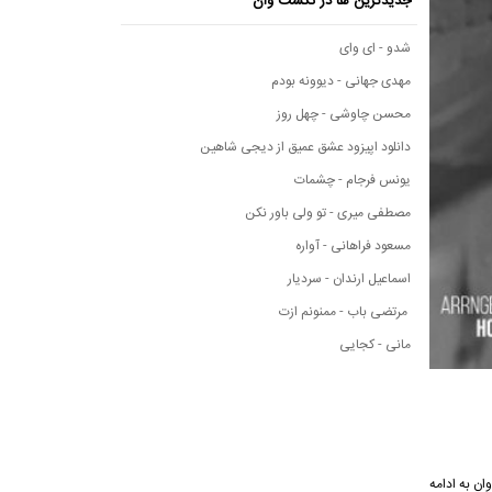
جدیدترین ها در نکست وان
شدو - ای وای
مهدی جهانی - دیوونه بودم
محسن چاوشی - چهل روز
دانلود اپیزود عشق عمیق از دیجی شاهین
یونس فرجام - چشمات
مصطفی میری - تو ولی باور نکن
مسعود فراهانی - آواره
اسماعیل ارندان - سردیار
مرتضی باب - ممنونم ازت
مانی - کجایی
ی نکست وان به ادامه