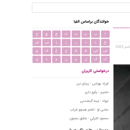
خوانندگان براساس الفبا
ا
ب
پ
ت
ث
ج
چ
ح
خ
د
ذ
ر
ز
ژ
س
ش
ص
ض
ط
ظ
ع
غ
ف
ق
ک
گ
ل
م
ن
و
ه
ی
درخواستی کاربران
فرزاد بهرامی - زیبای من
حامیم - یکیو دارم
نیواد - نیمه گمشدمی
سامی لو - تلخم همچو شراب
محمود التركي - عاشق مجنون