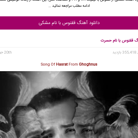
ادامه مطلب مراجعه نمائید …
دانلود آهنگ ققنوس با نام مشکی
نگ ققنوس با نام حسرت
355 بازدید
20th جولای 2023
Song Of
Hasrat
From
Ghoghnus