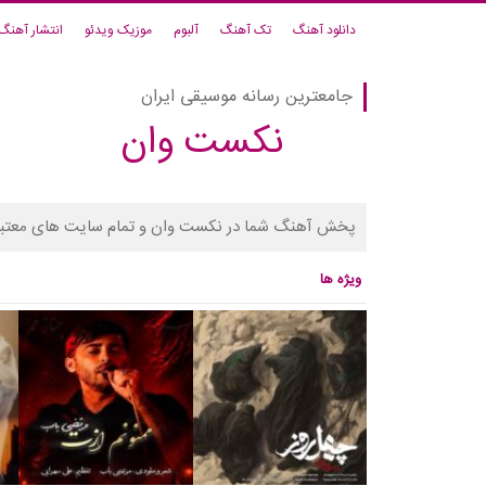
دانلود آهنگ
تک آهنگ
آلبوم
موزیک ویدئو
انتشار آهنگ
جامعترین رسانه موسیقی ایران
نکست وان
پخش آهنگ شما در نکست وان و تمام سایت های معتبر
ویژه ها