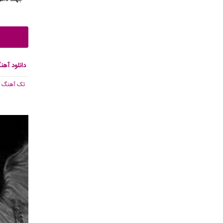
دانلود آه
تک آهنگ
, ,418