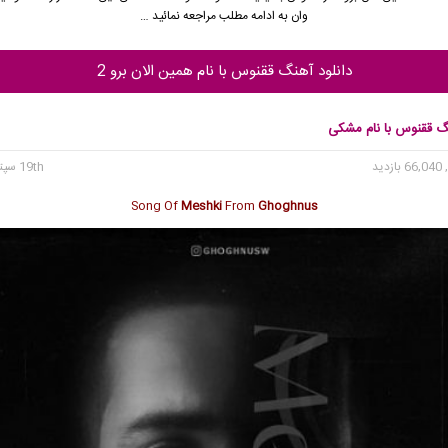
وان به ادامه مطلب مراجعه نمائید …
دانلود آهنگ ققنوس با نام همین الان برو 2
نگ ققنوس با نام مشکی
66 بازدید
19th سپتامبر 2023
Song Of
Meshki
From
Ghoghnus