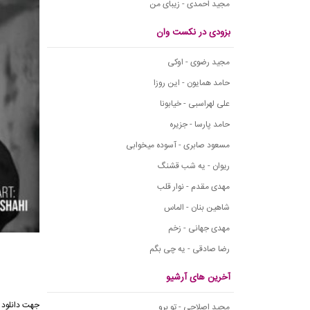
مجید احمدی - زیبای من
بزودی در نکست وان
مجید رضوی - اوکی
حامد همایون - این روزا
علی لهراسبی - خیابونا
حامد پارسا - جزیره
مسعود صابری - آسوده میخوابی
ریوان - یه شب قشنگ
مهدی مقدم - نوار قلب
شاهین بنان - الماس
مهدی جهانی - زخم
رضا صادقی - یه چی بگم
آخرین های آرشیو
مجید اصلاحی - تو برو