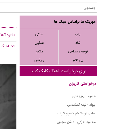
موزیک ها براساس سبک ها
پاپ
سنتی
دانلود آه
شاد
غمگین
تک آهنگ
, ,056
نوحه و مداحی
ملایم
بی کلام
رمیکس
برای درخواست آهنگ کلیک کنید
درخواستی کاربران
حامیم - یکیو دارم
نیواد - نیمه گمشدمی
سامی لو - تلخم همچو شراب
محمود التركي - عاشق مجنون