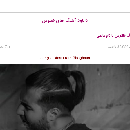
دانلود آهنگ های ققنوس
نگ ققنوس با نام عاصی
35 بازدید
7th دسامبر 2023
Song Of
Aasi
From
Ghoghnus