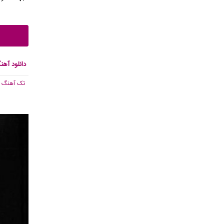
دانلود آه
تک آهنگ
, ,040