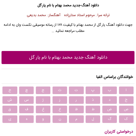
دانلود آهنگ جدید
محمد بهنام با نام یار گل
ترانه سرا : مرحوم استاد ستارزاده آهنگساز : محمد بدیعی
جهت دانلود آهنگ یار گل از
محمد بهنام
با کیفیت ۱۲۸ از رسانه موسیقی نکست وان به ادامه
مطلب مراجعه نمائید …
دانلود آهنگ جدید محمد بهنام با نام یار گل
خوانندگان براساس الفبا
ا
ب
پ
ت
ث
ج
چ
ح
خ
د
ذ
ر
ز
ژ
س
ش
ص
ض
ط
ظ
ع
غ
ف
ق
ک
گ
ل
م
ن
و
ه
ی
درخواستی کاربران