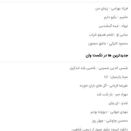
فرزاد بهرامی - زیبای من
حامیم - یکیو دارم
نیواد - نیمه گمشدمی
سامی لو - تلخم همچو شراب
محمود التركي - عاشق مجنون
جدیدترین ها در نکست وان
شمس الدین حسینی - شاسی بلند لندکروز
سینا پارسیان - ادا
علیرضا قربانی - گل های باران خورده
مهراد جم - باز شب شد
شدو - ای وای
مهدی جهانی - دیوونه بودم
محسن چاوشی - چهل روز
دانلود اپیزود عشق عمیق از دیجی شاهین