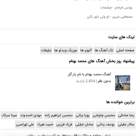
یونس فرجام - چشمات
مصطفی میری - تو ولی باور نکن
لینک های سایت
صفحه اصلی
تک آهنگ ها
آلبوم ها
موزیک ویدئو ها
تبلیغات
پیشنهاد روز بخش آهنگ های محمد بهنام
آهنگ محمد بهنام با نام یار گل
بدون نظر
| 2,854 بازدید
برترین خواننده ها
رضا صادقی
محسن چاوشی
پویا بیاتی
محسن ابراهیم زاده
مهدی احمدوند
سینا سرلک
سالار عقیلی
یوسف زمانی
سامان جلیلی
فرزاد فرزین
حمید هیراد
علی لهراسبی
تمامی حقوق و مالکیت قالب متعلق به
نکست وان
می باشد.