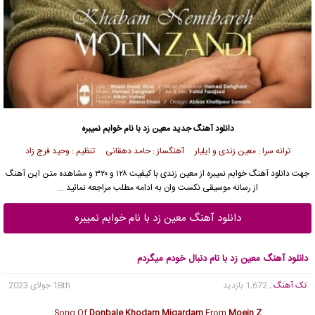
دانلود آهنگ جدید
معین زد با نام خوابم نمیبره
ترانه سرا : معین زندی و ایلیار آهنگساز : حامد دهقانی تنظیم : وحید فرج زاد
جهت
دانلود آهنگ
خوابم نمیبره از
معین زندی
با کیفیت ۱۲۸ و ۳۲۰ و مشاهده متن این آهنگ
از
رسانه موسیقی نکست وان
به ادامه مطلب مراجعه نمائید …
دانلود آهنگ معین زد با نام خوابم نمیبره
دانلود آهنگ معین زد با نام دنبال خودم میگردم
تک آهنگ
, 1,672 بازدید
18th جولای 2023
Song Of
Donbale Khodam Migardam
From
Moein Z