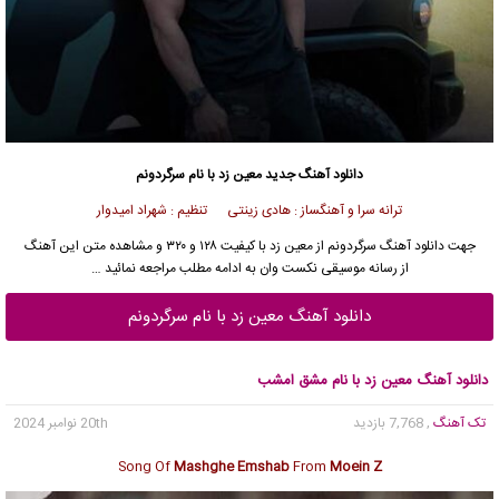
دانلود آهنگ جدید
معین زد با نام سرگردونم
ترانه سرا و آهنگساز : هادی زینتی تنظیم : شهراد امیدوار
جهت
دانلود آهنگ
سرگردونم از
معین زد
با کیفیت ۱۲۸ و ۳۲۰ و مشاهده متن این آهنگ
از
رسانه موسیقی نکست وان
به ادامه مطلب مراجعه نمائید …
دانلود آهنگ معین زد با نام سرگردونم
دانلود آهنگ معین زد با نام مشق امشب
تک آهنگ
, 7,768 بازدید
20th نوامبر 2024
Song Of
Mashghe Emshab
From
Moein Z