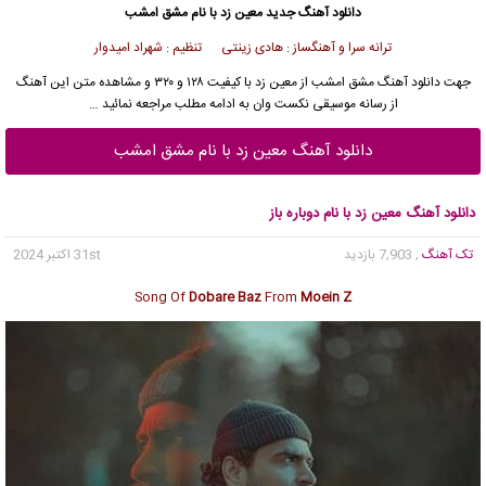
دانلود آهنگ جدید
معین زد با نام مشق امشب
ترانه سرا و آهنگساز : هادی زینتی تنظیم : شهراد امیدوار
جهت
دانلود آهنگ
مشق امشب از
معین زد
با کیفیت ۱۲۸ و ۳۲۰ و مشاهده متن این آهنگ
از
رسانه موسیقی نکست وان
به ادامه مطلب مراجعه نمائید …
دانلود آهنگ معین زد با نام مشق امشب
دانلود آهنگ معین زد با نام دوباره باز
تک آهنگ
, 7,903 بازدید
31st اکتبر 2024
Song Of
Dobare Baz
From
Moein Z