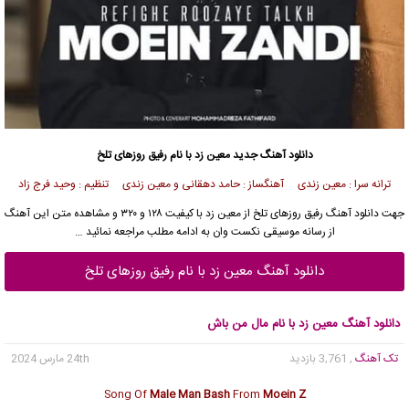
دانلود آهنگ جدید
معین زد با نام رفیق روزهای تلخ
ترانه سرا : معین زندی آهنگساز : حامد دهقانی و معین زندی تنظیم : وحید فرج زاد
جهت
دانلود آهنگ
رفیق روزهای تلخ از
معین زد
با کیفیت ۱۲۸ و ۳۲۰ و مشاهده متن این آهنگ
از
رسانه موسیقی نکست وان
به ادامه مطلب مراجعه نمائید …
دانلود آهنگ معین زد با نام رفیق روزهای تلخ
دانلود آهنگ معین زد با نام مال من باش
تک آهنگ
, 3,761 بازدید
24th مارس 2024
Song Of
Male Man Bash
From
Moein Z