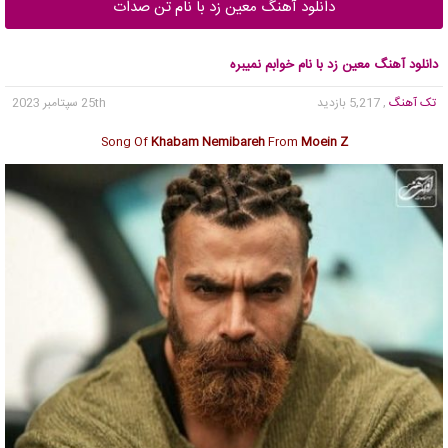
دانلود آهنگ معین زد با نام تن صدات
دانلود آهنگ معین زد با نام خوابم نمیبره
تک آهنگ
, 5,217 بازدید
25th سپتامبر 2023
Song Of
Khabam Nemibareh
From
Moein Z