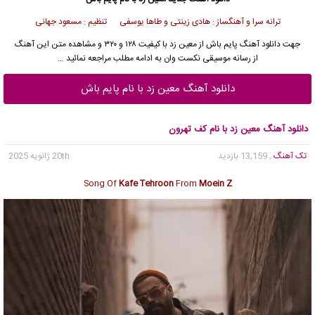
ترانه سرا و آهنگساز : هادی زینتی و طاها یوسفی تنظیم : مسعود جهانی
جهت
دانلود آهنگ
پایم باش از
معین زد
با کیفیت ۱۲۸ و ۳۲۰ و مشاهده متن این آهنگ
از
رسانه موسیقی نکست وان
به ادامه مطلب مراجعه نمائید …
دانلود آهنگ معین زد با نام پایم باش
دانلود آهنگ معین زد با نام کف تهرون
تک آهنگ
, 13,159 بازدید
20th ژانویه 2025
Song Of
Kafe Tehroon
From
Moein Z