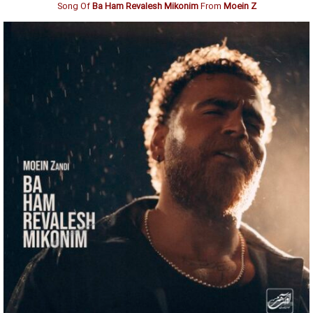
Song Of
Ba Ham Revalesh Mikonim
From
Moein Z