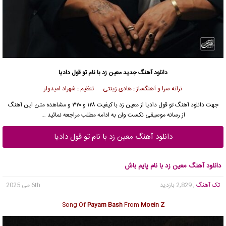
دانلود آهنگ جدید
معین زد با نام تو قول دادیا
ترانه سرا و آهنگساز : هادی زینتی تنظیم : شهراد امیدوار
جهت
دانلود آهنگ
تو قول دادیا از
معین زد
با کیفیت ۱۲۸ و ۳۲۰ و مشاهده متن این آهنگ
از
رسانه موسیقی نکست وان
به ادامه مطلب مراجعه نمائید …
دانلود آهنگ معین زد با نام تو قول دادیا
دانلود آهنگ معین زد با نام پایم باش
تک آهنگ
, 2,829 بازدید
6th می 2025
Song Of
Payam Bash
From
Moein Z