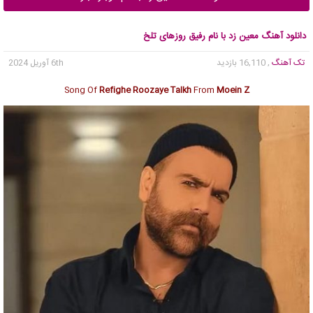
دانلود آهنگ معین زد با نام رفیق روزهای تلخ
تک آهنگ
, 16,110 بازدید
6th آوریل 2024
Song Of
Refighe Roozaye Talkh
From
Moein Z