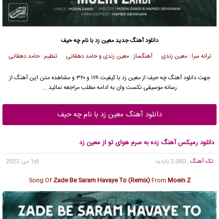
دانلود آهنگ جدید
معین زد با نام چه حیف
ترانه سرا : معین زندی آهنگساز : معین زندی و حامد دهقانی تنظیم : حامد دهقانی
جهت دانلود آهنگ چه حیف از معین زد با کیفیت ۱۲۸ و ۳۲۰ و مشاهده متن این آهنگ از
رسانه موسیقی نکست وان به ادامه مطلب مراجعه نمائید …
دانلود آهنگ معین زد با نام چه حیف
دانلود رمیکس آهنگ زده به سرم هوای تو از معین زد
تک آهنگ
, 2,060 بازدید
1st می 2022
Song Of
Zade Be Saram Havaye To (Remix)
From
Moein Z