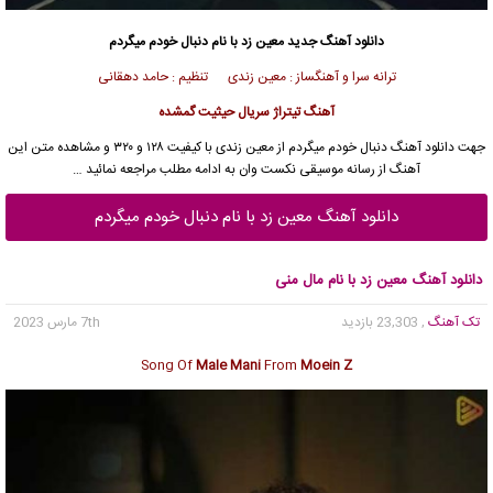
دانلود آهنگ جدید
معین زد با نام دنبال خودم میگردم
ترانه سرا و آهنگساز : معین زندی تنظیم : حامد دهقانی
آهنگ تیتراژ سریال حیثیت گمشده
جهت
دانلود آهنگ
دنبال خودم میگردم از
معین زندی
با کیفیت ۱۲۸ و ۳۲۰ و مشاهده متن این
آهنگ از
رسانه موسیقی نکست وان
به ادامه مطلب مراجعه نمائید …
دانلود آهنگ معین زد با نام دنبال خودم میگردم
دانلود آهنگ معین زد با نام مال منی
تک آهنگ
, 23,303 بازدید
7th مارس 2023
Song Of
Male Mani
From
Moein Z