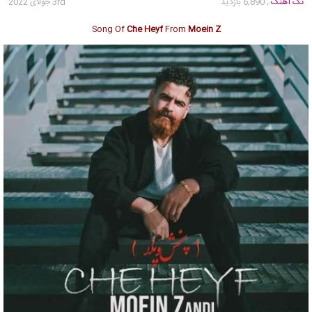
تک آهنگ
, 6,890 بازدید
3rd جولای 2022
Song Of
Che Heyf
From
Moein Z