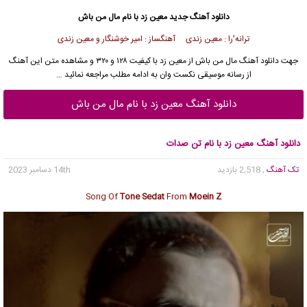
دانلود آهنگ جدید
معین زد با نام مال من باش
ترانه ُرا : معین زندی آهنگساز : امیر خوشنگار و معین زندی
جهت
دانلود آهنگ
مال من باش از
معین زد
با کیفیت ۱۲۸ و ۳۲۰ و مشاهده متن این آهنگ
از
رسانه موسیقی نکست وان
به ادامه مطلب مراجعه نمائید …
دانلود آهنگ معین زد با نام مال من باش
دانلود آهنگ معین زد با نام تن صدات
تک آهنگ
, 2,518 بازدید
14th دسامبر 2023
Song Of
Tone Sedat
From
Moein Z