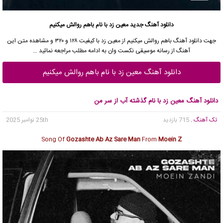
دانلود آهنگ جدید
معین زد با نام باهم روالش میکنیم
جهت
دانلود آهنگ
باهم روالش میکنیم از
معین زد
با کیفیت ۱۲۸ و ۳۲۰ و مشاهده متن این
آهنگ از
رسانه موسیقی نکست وان
به ادامه مطلب مراجعه نمائید …
دانلود آهنگ معین زد با نام باهم روالش میکنیم
دانلود آهنگ معین زد با نام گذشته آب از سر من
تک آهنگ
, 715 بازدید
25th نوامبر 2025
Song Of
Gozashte Ab Az Sare Man
From
Moein Z