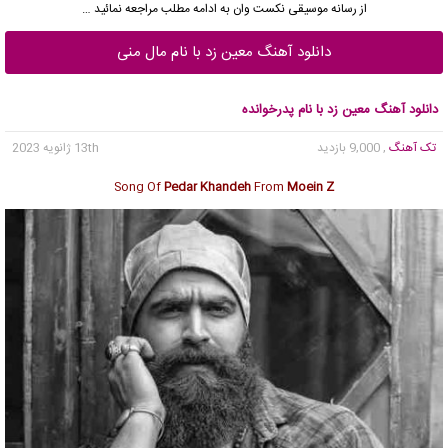
از
رسانه موسیقی نکست وان
به ادامه مطلب مراجعه نمائید …
دانلود آهنگ معین زد با نام مال منی
دانلود آهنگ معین زد با نام پدرخوانده
تک آهنگ
, 9,000 بازدید
13th ژانویه 2023
Song Of
Pedar Khandeh
From
Moein Z