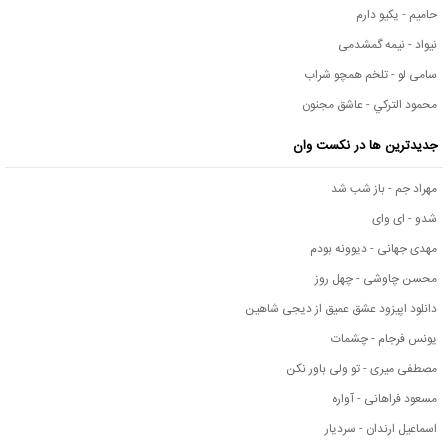
حامیم - یکیو دارم
نیواد - نیمه گمشدمی
سامی لو - تلخم همچو شراب
محمود التركي - عاشق مجنون
جدیدترین ها در نکست وان
مهراد جم - باز شب شد
شدو - ای وای
مهدی جهانی - دیوونه بودم
محسن چاوشی - چهل روز
دانلود اپیزود عشق عمیق از دیجی شاهین
یونس فرجام - چشمات
مصطفی میری - تو ولی باور نکن
مسعود فراهانی - آواره
اسماعیل ارندان - سردیار