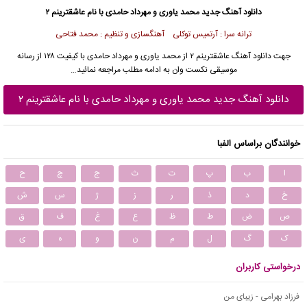
دانلود آهنگ جدید
محمد یاوری و مهرداد حامدی با نام عاشقترینم ۲
ترانه سرا : آرتمیس توکلی آهنگسازی و تنظیم : محمد فتاحی
جهت دانلود آهنگ عاشقترینم ۲ از
محمد یاوری
و
مهرداد حامدی
با کیفیت ۱۲۸ از رسانه
موسیقی نکست وان به ادامه مطلب مراجعه نمائید…
دانلود آهنگ جدید محمد یاوری و مهرداد حامدی با نام عاشقترینم ۲
خوانندگان براساس الفبا
ا
ب
پ
ت
ث
ج
چ
ح
خ
د
ذ
ر
ز
ژ
س
ش
ص
ض
ط
ظ
ع
غ
ف
ق
ک
گ
ل
م
ن
و
ه
ی
درخواستی کاربران
فرزاد بهرامی - زیبای من