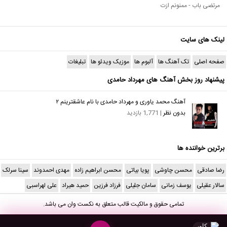
مرتضی باب - ممنونم ازت
لینک های سایت
صفحه اصلی
تک آهنگ ها
آلبوم ها
موزیک ویدئو ها
تبلیغات
پیشنهاد روز بخش آهنگ های مهرداد حامدی
آهنگ محمد یاوری و مهرداد حامدی با نام عاشقترینم ۲
بدون نظر
| 1,771 بازدید
برترین خواننده ها
رضا صادقی
محسن چاوشی
پویا بیاتی
محسن ابراهیم زاده
مهدی احمدوند
سینا سرلک
سالار عقیلی
یوسف زمانی
سامان جلیلی
فرزاد فرزین
حمید هیراد
علی لهراسبی
تمامی حقوق و مالکیت قالب متعلق به
نکست وان
می باشد.