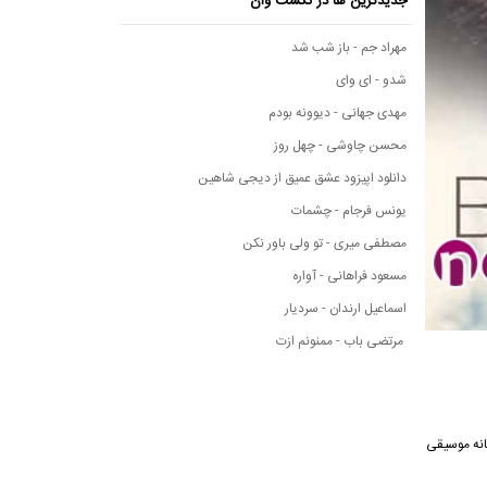
جدیدترین ها در نکست وان
مهراد جم - باز شب شد
شدو - ای وای
مهدی جهانی - دیوونه بودم
محسن چاوشی - چهل روز
دانلود اپیزود عشق عمیق از دیجی شاهین
یونس فرجام - چشمات
مصطفی میری - تو ولی باور نکن
مسعود فراهانی - آواره
اسماعیل ارندان - سردیار
مرتضی باب - ممنونم ازت
گ از رسانه موسیقی