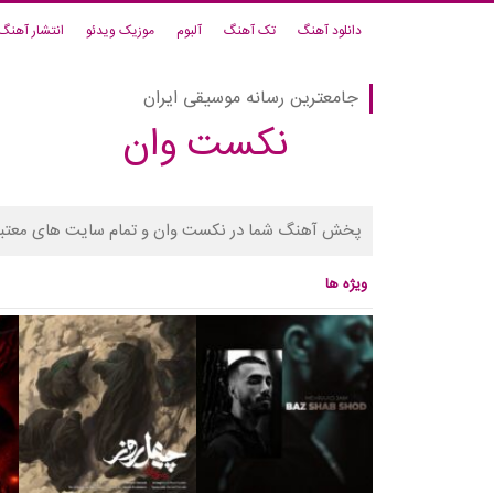
دانلود آهنگ
تک آهنگ
آلبوم
موزیک ویدئو
انتشار آهنگ
جامعترین رسانه موسیقی ایران
نکست وان
پخش آهنگ شما در نکست وان و تمام سایت های معتبر
ویژه ها