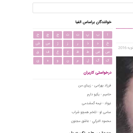
خوانندگان براساس الفبا
ا
ب
پ
ت
ث
ج
چ
ح
خ
د
ذ
ر
ز
ژ
س
ش
ص
ض
ط
ظ
ع
غ
ف
ق
ک
گ
ل
م
ن
و
ه
ی
درخواستی کاربران
فرزاد بهرامی - زیبای من
حامیم - یکیو دارم
نیواد - نیمه گمشدمی
سامی لو - تلخم همچو شراب
محمود التركي - عاشق مجنون