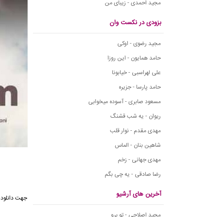
مجید احمدی - زیبای من
بزودی در نکست وان
مجید رضوی - اوکی
حامد همایون - این روزا
علی لهراسبی - خیابونا
حامد پارسا - جزیره
مسعود صابری - آسوده میخوابی
ریوان - یه شب قشنگ
مهدی مقدم - نوار قلب
شاهین بنان - الماس
مهدی جهانی - زخم
رضا صادقی - یه چی بگم
آخرین های آرشیو
جهت دانلود 
مجید اصلاحی - تو برو