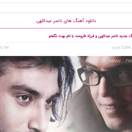
دانلود آهنگ های ناصر عبداللهی
گ جدید ناصر عبدالهی و فرزاد فارومند با نام بهت نگفتم
5, بازدید
1st ژانویه 2016