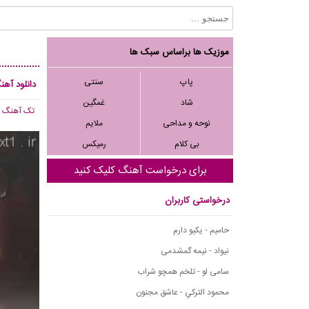
موزیک ها براساس سبک ها
پاپ
سنتی
دانلود آهن
شاد
غمگین
تک آهنگ
, 264
نوحه و مداحی
ملایم
بی کلام
رمیکس
برای درخواست آهنگ کلیک کنید
درخواستی کاربران
حامیم - یکیو دارم
نیواد - نیمه گمشدمی
سامی لو - تلخم همچو شراب
محمود التركي - عاشق مجنون