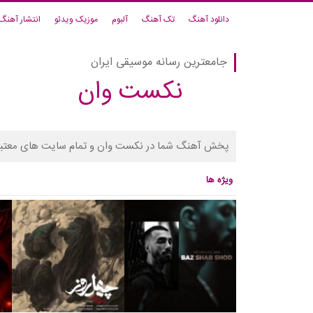
دانلود آهنگ
تک آهنگ
آلبوم
موزیک ویدئو
انتشار آهنگ
جامعترین رسانه موسیقی ایران
نکست وان
پخش آهنگ شما در نکست وان و تمام سایت های معتبر
ویژه ها