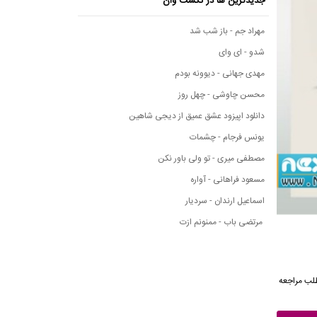
جدیدترین ها در نکست وان
مهراد جم - باز شب شد
شدو - ای وای
مهدی جهانی - دیوونه بودم
محسن چاوشی - چهل روز
دانلود اپیزود عشق عمیق از دیجی شاهین
یونس فرجام - چشمات
مصطفی میری - تو ولی باور نکن
مسعود فراهانی - آواره
اسماعیل ارندان - سردیار
مرتضی باب - ممنونم ازت
مه مطلب مراجعه