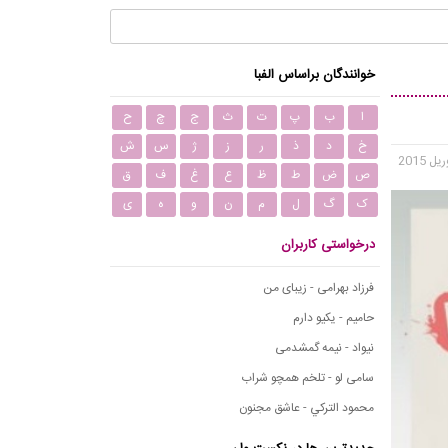
خوانندگان براساس الفبا
ا
ب
پ
ت
ث
ج
چ
ح
خ
د
ذ
ر
ز
ژ
س
ش
ص
ض
ط
ظ
ع
غ
ف
ق
ک
گ
ل
م
ن
و
ه
ی
درخواستی کاربران
فرزاد بهرامی - زیبای من
حامیم - یکیو دارم
نیواد - نیمه گمشدمی
سامی لو - تلخم همچو شراب
محمود التركي - عاشق مجنون