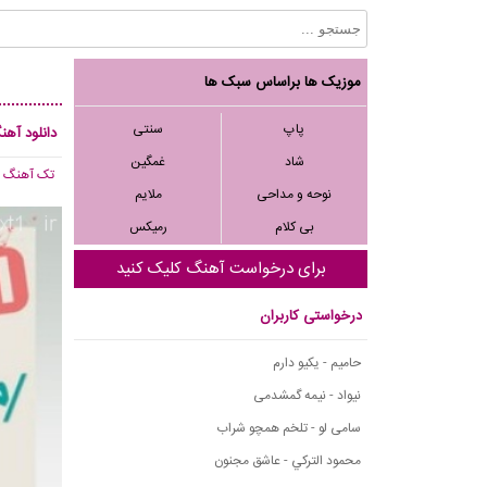
موزیک ها براساس سبک ها
پاپ
سنتی
دانلود آهن
شاد
غمگین
تک آهنگ
, 208
نوحه و مداحی
ملایم
بی کلام
رمیکس
برای درخواست آهنگ کلیک کنید
درخواستی کاربران
حامیم - یکیو دارم
نیواد - نیمه گمشدمی
سامی لو - تلخم همچو شراب
محمود التركي - عاشق مجنون