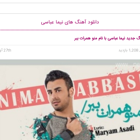
دانلود آهنگ های نیما عباسی
گ جدید نیما عباسی با نام منو همرات ببر
1, بازدید
27th آوریل 2015