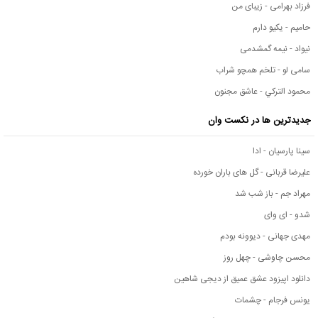
فرزاد بهرامی - زیبای من
حامیم - یکیو دارم
نیواد - نیمه گمشدمی
سامی لو - تلخم همچو شراب
محمود التركي - عاشق مجنون
جدیدترین ها در نکست وان
سینا پارسیان - ادا
علیرضا قربانی - گل های باران خورده
مهراد جم - باز شب شد
شدو - ای وای
مهدی جهانی - دیوونه بودم
محسن چاوشی - چهل روز
دانلود اپیزود عشق عمیق از دیجی شاهین
یونس فرجام - چشمات