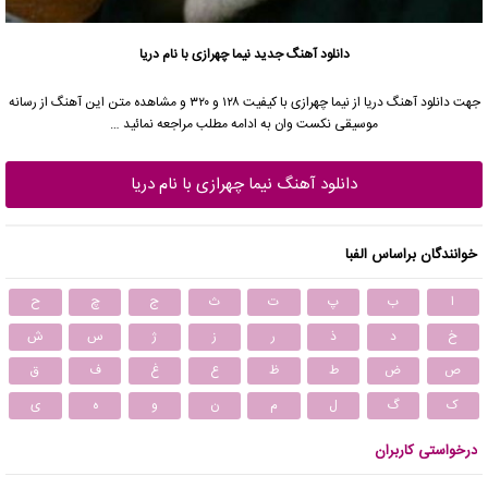
دانلود آهنگ جدید
نیما چهرازی با نام دریا
جهت دانلود آهنگ دریا از نیما چهرازی با کیفیت ۱۲۸ و ۳۲۰ و مشاهده متن این آهنگ از رسانه
موسیقی نکست وان به ادامه مطلب مراجعه نمائید …
دانلود آهنگ نیما چهرازی با نام دریا
خوانندگان براساس الفبا
ا
ب
پ
ت
ث
ج
چ
ح
خ
د
ذ
ر
ز
ژ
س
ش
ص
ض
ط
ظ
ع
غ
ف
ق
ک
گ
ل
م
ن
و
ه
ی
درخواستی کاربران