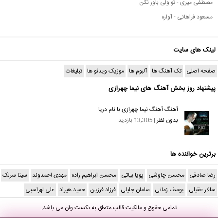
مصطفی میری - تو ولی باور نکن
مسعود فراهانی - آواره
لینک های سایت
صفحه اصلی
تک آهنگ ها
آلبوم ها
موزیک ویدئو ها
تبلیغات
پیشنهاد روز بخش آهنگ های نیما چهرازی
آهنگ آهنگ نیما چهرازی با نام دریا
بدون نظر
| 13,305 بازدید
برترین خواننده ها
رضا صادقی
محسن چاوشی
پویا بیاتی
محسن ابراهیم زاده
مهدی احمدوند
سینا سرلک
سالار عقیلی
یوسف زمانی
سامان جلیلی
فرزاد فرزین
حمید هیراد
علی لهراسبی
تمامی حقوق و مالکیت قالب متعلق به
نکست وان
می باشد.