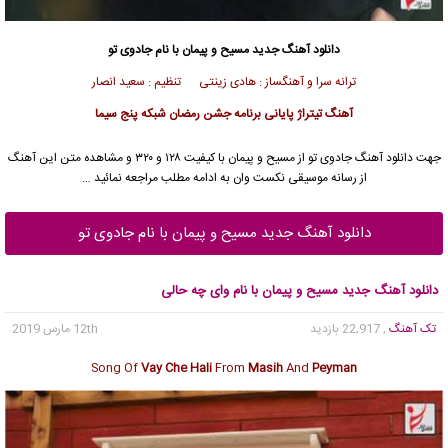
دانلود آهنگ جدید
مسیح
و
پیمان
با نام جادوی تو
ترانه سرا و آهنگساز : هادی زینتی تنظیم : سعید انصار
آهنگ تیتراژ پایانی برنامه جشن رمضان شبکه پنج سیما
جهت دانلود آهنگ جادوی تو از
مسیح
و
پیمان
با کیفیت ۱۲۸ و ۳۲۰ و مشاهده متن این آهنگ
از رسانه موسیقی نکست وان به ادامه مطلب مراجعه نمائید …
دانلود آهنگ جدید مسیح و پیمان با نام جادوی تو
دانلود آهنگ جدید مسیح و پیمان با نام وای چه حالی
تک آهنگ
, 22,917 بازدید
12th مارس 2019
Song Of
Vay Che Hali
From
Masih
And
Peyman