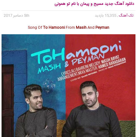
دانلود آهنگ جدید مسیح و پیمان با نام تو همونی
تک آهنگ
, 15,355 بازدید
5th دسامبر 2017
Song Of
To Hamooni
From
Masih
And
Peyman