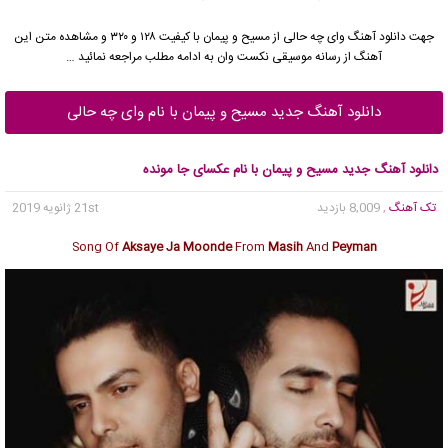
جهت دانلود آهنگ وای چه حالی از
مسیح
و
پیمان
با کیفیت ۱۲۸ و ۳۲۰ و مشاهده متن این
آهنگ از رسانه موسیقی نکست وان به ادامه مطلب مراجعه نمائید …
دانلود آهنگ جدید مسیح و پیمان با نام وای چه حالی
دانلود آهنگ جدید مسیح و پیمان با نام عکسای جا مونده
تک آهنگ
, 8,009 بازدید
21st ژانویه 2019
Song Of
Aksaye Ja Moonde
From
Masih
And
Peyman