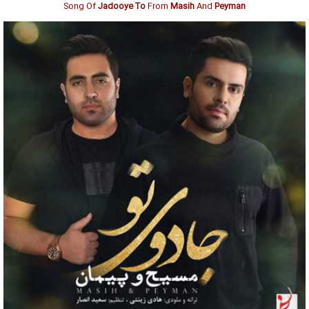
Song Of
Jadooye To
From
Masih
And
Peyman