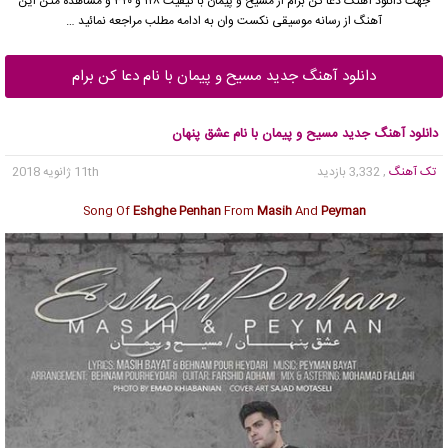
جهت دانلود آهنگ دعا کن برام از
مسیح
و
پیمان
با کیفیت ۱۲۸ و ۳۲۰ و مشاهده متن این
آهنگ از رسانه موسیقی نکست وان به ادامه مطلب مراجعه نمائید …
دانلود آهنگ جدید مسیح و پیمان با نام دعا کن برام
دانلود آهنگ جدید مسیح و پیمان با نام عشق پنهان
تک آهنگ
, 3,332 بازدید
11th ژانویه 2018
Song Of
Eshghe Penhan
From
Masih
And
Peyman