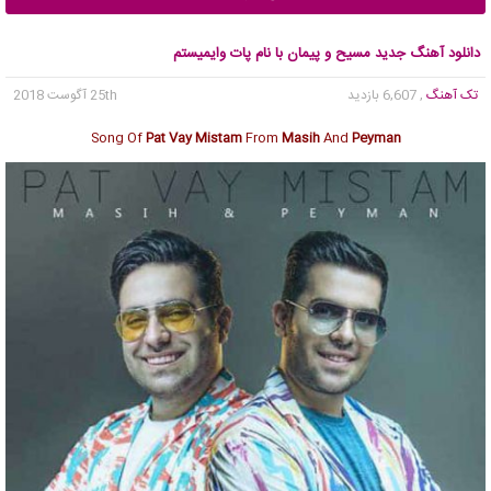
دانلود آهنگ جدید مسیح و پیمان با نام پات وایمیستم
تک آهنگ
, 6,607 بازدید
25th آگوست 2018
Song Of
Pat Vay Mistam
From
Masih
And
Peyman