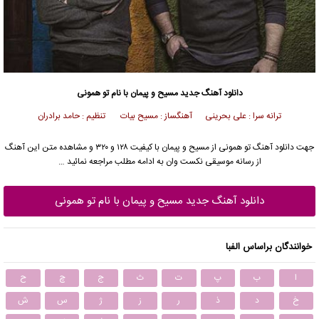
دانلود آهنگ جدید
مسیح
و پیمان با نام تو همونی
ترانه سرا : علی بحرینی آهنگساز : مسیح بیات تنظیم : حامد برادران
جهت دانلود آهنگ تو همونی از
مسیح
و
پیمان
با کیفیت ۱۲۸ و ۳۲۰ و مشاهده متن این آهنگ
از رسانه موسیقی نکست وان به ادامه مطلب مراجعه نمائید …
دانلود آهنگ جدید مسیح و پیمان با نام تو همونی
خوانندگان براساس الفبا
ا
ب
پ
ت
ث
ج
چ
ح
خ
د
ذ
ر
ز
ژ
س
ش