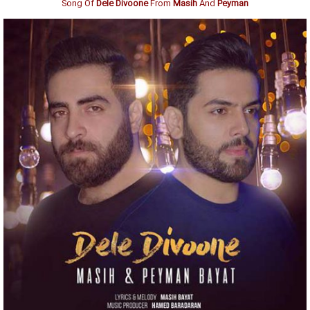
Song Of
Dele Divoone
From
Masih
And
Peyman