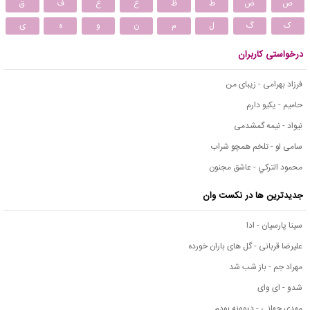
ص
ض
ط
ظ
ع
غ
ف
ق
ک
گ
ل
م
ن
و
ه
ی
درخواستی کاربران
فرزاد بهرامی - زیبای من
حامیم - یکیو دارم
نیواد - نیمه گمشدمی
سامی لو - تلخم همچو شراب
محمود التركي - عاشق مجنون
جدیدترین ها در نکست وان
سینا پارسیان - ادا
علیرضا قربانی - گل های باران خورده
مهراد جم - باز شب شد
شدو - ای وای
مهدی جهانی - دیوونه بودم