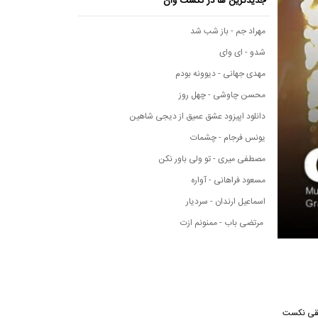
جدیدترین ها در نکست وان
مهراد جم - باز شب شد
شدو - ای وای
مهدی جهانی - دیوونه بودم
محسن چاوشی - چهل روز
دانلود اپیزود عشق عمیق از دیجی شاهین
یونس فرجام - چشمات
مصطفی میری - تو ولی باور نکن
مسعود فراهانی - آواره
اسماعیل ارندان - سردیار
مرتضی باب - ممنونم ازت
 از رسانه موسیقی نکست