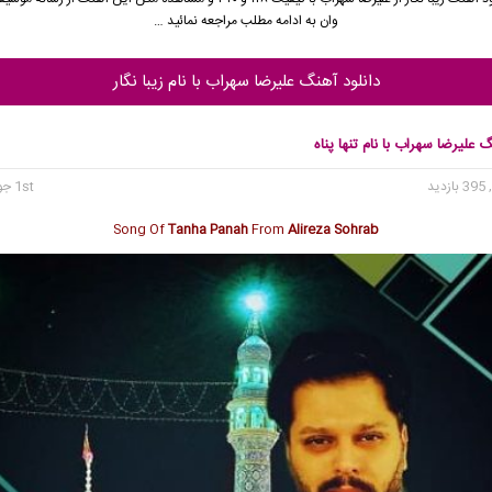
وان به ادامه مطلب مراجعه نمائید …
دانلود آهنگ علیرضا سهراب با نام زیبا نگار
گ علیرضا سهراب با نام تنها پناه
 بازدید
1st جولای 2024
Song Of
Tanha Panah
From
Alireza Sohrab