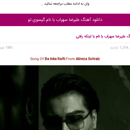
وان به ادامه مطلب مراجعه نمائید …
دانلود آهنگ علیرضا سهراب با نام گیسوی تو
گ علیرضا سهراب با نام با اینکه رفتی
1, بازدید
18th سپتامبر 2024
Song Of
Ba Inke Rafti
From
Alireza Sohrab