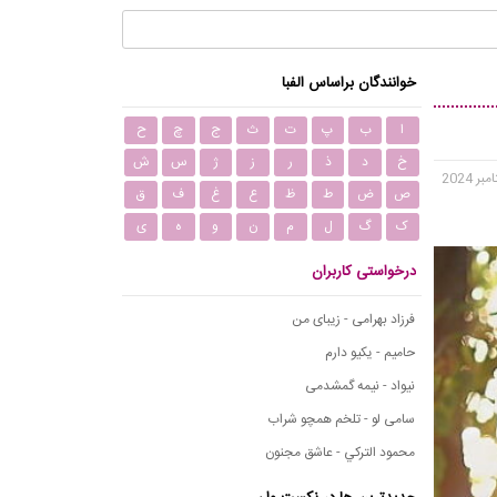
خوانندگان براساس الفبا
ا
ب
پ
ت
ث
ج
چ
ح
خ
د
ذ
ر
ز
ژ
س
ش
ص
ض
ط
ظ
ع
غ
ف
ق
ک
گ
ل
م
ن
و
ه
ی
درخواستی کاربران
فرزاد بهرامی - زیبای من
حامیم - یکیو دارم
نیواد - نیمه گمشدمی
سامی لو - تلخم همچو شراب
محمود التركي - عاشق مجنون