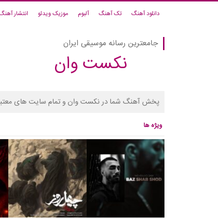
دانلود آهنگ
تک آهنگ
آلبوم
موزیک ویدئو
انتشار آهنگ
جامعترین رسانه موسیقی ایران
نکست وان
پخش آهنگ شما در نکست وان و تمام سایت های معتبر
ویژه ها