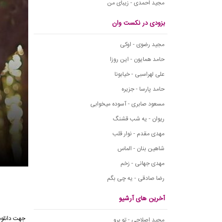
مجید احمدی - زیبای من
بزودی در نکست وان
مجید رضوی - اوکی
حامد همایون - این روزا
علی لهراسبی - خیابونا
حامد پارسا - جزیره
مسعود صابری - آسوده میخوابی
ریوان - یه شب قشنگ
مهدی مقدم - نوار قلب
شاهین بنان - الماس
مهدی جهانی - زخم
رضا صادقی - یه چی بگم
آخرین های آرشیو
مجید اصلاحی - تو برو