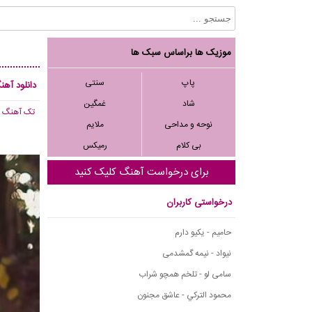
موزیک ها براساس سبک ها
پاپ
سنتی
دانلود آهن
شاد
غمگین
تک آهنگ
, 960
نوحه و مداحی
ملایم
بی کلام
رمیکس
برای درخواست آهنگ کلیک کنید
درخواستی کاربران
حامیم - یکیو دارم
نیواد - نیمه گمشدمی
سامی لو - تلخم همچو شراب
محمود التركي - عاشق مجنون