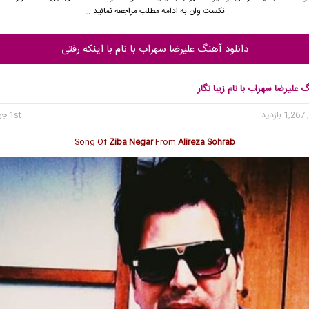
نکست وان به ادامه مطلب مراجعه نمائید …
دانلود آهنگ علیرضا سهراب با نام با اینکه رفتی
گ علیرضا سهراب با نام زیبا نگار
1, بازدید
1st جولای 2024
Song Of
Ziba Negar
From
Alireza Sohrab