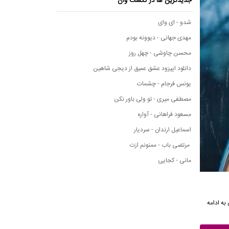
جدیدترین ها در نکست وان
شدو - ای وای
مهدی جهانی - دیوونه بودم
محسن چاوشی - چهل روز
دانلود اپیزود عشق عمیق از دیجی شاهین
یونس فرجام - چشمات
مصطفی میری - تو ولی باور نکن
مسعود فراهانی - آواره
اسماعیل ارندان - سردیار
مرتضی باب - ممنونم ازت
مانی - کجایی
به ادامه