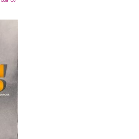
تک آهنگ
, 091