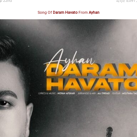
5, بازدید
22nd نوامبر 2024
Song Of
Daram Havato
From
Ayhan