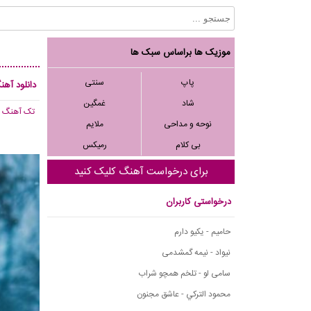
موزیک ها براساس سبک ها
پاپ
سنتی
دانلود آهنگ
شاد
غمگین
تک آهنگ
, 406
نوحه و مداحی
ملایم
بی کلام
رمیکس
برای درخواست آهنگ کلیک کنید
درخواستی کاربران
حامیم - یکیو دارم
نیواد - نیمه گمشدمی
سامی لو - تلخم همچو شراب
محمود التركي - عاشق مجنون