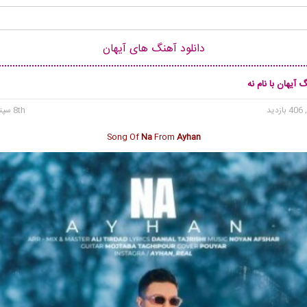
دانلود آهنگ های آیهان
 آیهان با نام نه
 بازدید
8th سپتامبر 2025
Song Of
Na
From
Ayhan