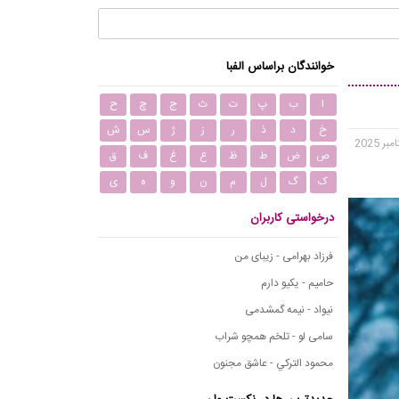
خوانندگان براساس الفبا
ا
ب
پ
ت
ث
ج
چ
ح
خ
د
ذ
ر
ز
ژ
س
ش
ص
ض
ط
ظ
ع
غ
ف
ق
ک
گ
ل
م
ن
و
ه
ی
درخواستی کاربران
فرزاد بهرامی - زیبای من
حامیم - یکیو دارم
نیواد - نیمه گمشدمی
سامی لو - تلخم همچو شراب
محمود التركي - عاشق مجنون