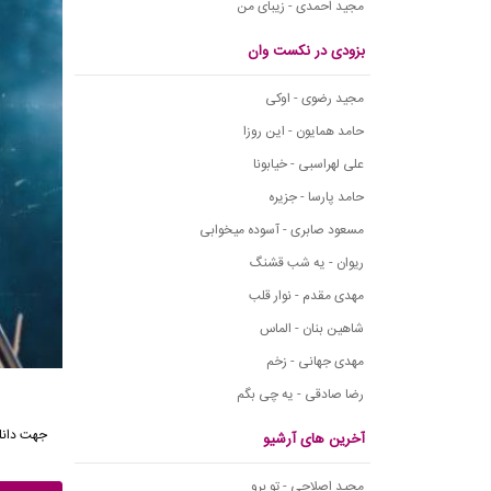
مجید احمدی - زیبای من
بزودی در نکست وان
مجید رضوی - اوکی
حامد همایون - این روزا
علی لهراسبی - خیابونا
حامد پارسا - جزیره
مسعود صابری - آسوده میخوابی
ریوان - یه شب قشنگ
مهدی مقدم - نوار قلب
شاهین بنان - الماس
مهدی جهانی - زخم
رضا صادقی - یه چی بگم
جهت
دان
آخرین های آرشیو
مجید اصلاحی - تو برو