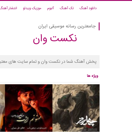
دانلود آهنگ
تک آهنگ
آلبوم
موزیک ویدئو
انتشار آهنگ
جامعترین رسانه موسیقی ایران
نکست وان
پخش آهنگ شما در نکست وان و تمام سایت های معتبر
ویژه ها