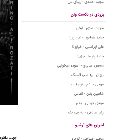
مجید احمدی - زیبای من
بزودی در نکست وان
مجید رضوی - اوکی
حامد همایون - این روزا
علی لهراسبی - خیابونا
حامد پارسا - جزیره
مسعود صابری - آسوده میخوابی
ریوان - یه شب قشنگ
مهدی مقدم - نوار قلب
شاهین بنان - الماس
مهدی جهانی - زخم
رضا صادقی - یه چی بگم
آخرین های آرشیو
مجید اصلاحی - تو برو