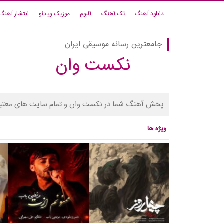
دانلود آهنگ
تک آهنگ
آلبوم
موزیک ویدئو
انتشار آهنگ
جامعترین رسانه موسیقی ایران
نکست وان
پخش آهنگ شما در نکست وان و تمام سایت های معتبر
ویژه ها