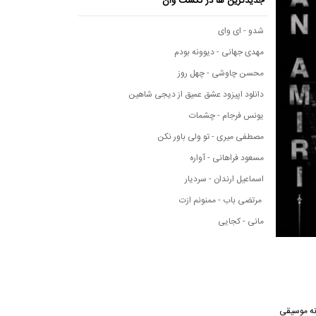
جدیدترین ها در نکست وان
شدو - ای وای
مهدی جهانی - دیوونه بودم
محسن چاوشی - چهل روز
دانلود اپیزود عشق عمیق از دیجی شاهین
یونس فرجام - چشمات
مصطفی میری - تو ولی باور نکن
مسعود فراهانی - آواره
اسماعیل ارندان - سردیار
مرتضی باب - ممنونم ازت
مانی - کجایی
 این آهنگ از رسانه موسیقی