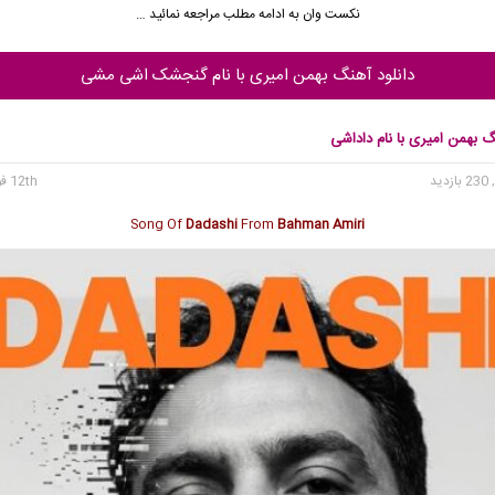
نکست وان به ادامه مطلب مراجعه نمائید …
دانلود آهنگ بهمن امیری با نام گنجشک اشی مشی
گ بهمن امیری با نام داداشی
 بازدید
12th فوریه 2026
Song Of
Dadashi
From
Bahman Amiri