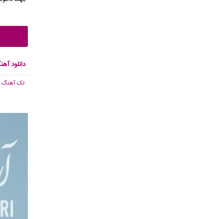
دانلود آهن
تک آهنگ
, 186