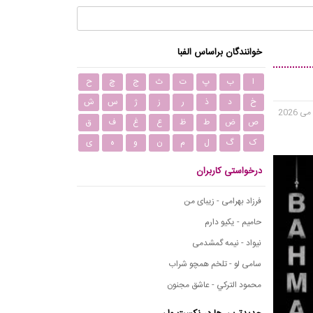
خوانندگان براساس الفبا
ا
ب
پ
ت
ث
ج
چ
ح
خ
د
ذ
ر
ز
ژ
س
ش
ص
ض
ط
ظ
ع
غ
ف
ق
ک
گ
ل
م
ن
و
ه
ی
درخواستی کاربران
فرزاد بهرامی - زیبای من
حامیم - یکیو دارم
نیواد - نیمه گمشدمی
سامی لو - تلخم همچو شراب
محمود التركي - عاشق مجنون