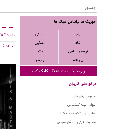
موزیک ها براساس سبک ها
پاپ
سنتی
دانلود آه
شاد
غمگین
تک آهنگ
, 117
نوحه و مداحی
ملایم
بی کلام
رمیکس
برای درخواست آهنگ کلیک کنید
درخواستی کاربران
حامیم - یکیو دارم
نیواد - نیمه گمشدمی
سامی لو - تلخم همچو شراب
محمود التركي - عاشق مجنون