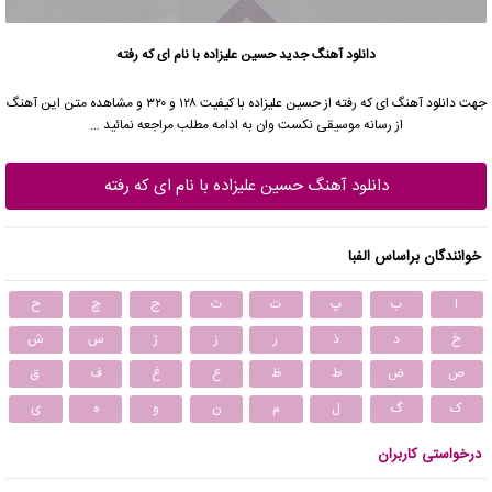
دانلود آهنگ جدید
حسین علیزاده با نام ای که رفته
جهت دانلود آهنگ ای که رفته از حسین علیزاده با کیفیت ۱۲۸ و ۳۲۰ و مشاهده متن این آهنگ
از رسانه موسیقی نکست وان به ادامه مطلب مراجعه نمائید …
دانلود آهنگ حسین علیزاده با نام ای که رفته
خوانندگان براساس الفبا
ا
ب
پ
ت
ث
ج
چ
ح
خ
د
ذ
ر
ز
ژ
س
ش
ص
ض
ط
ظ
ع
غ
ف
ق
ک
گ
ل
م
ن
و
ه
ی
درخواستی کاربران