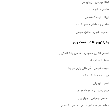
فرزاد بهرامی - زیبای من
حامیم - یکیو دارم
نیواد - نیمه گمشدمی
سامی لو - تلخم همچو شراب
محمود التركي - عاشق مجنون
جدیدترین ها در نکست وان
شمس الدین حسینی - شاسی بلند لندکروز
سینا پارسیان - ادا
علیرضا قربانی - گل های باران خورده
مهراد جم - باز شب شد
شدو - ای وای
مهدی جهانی - دیوونه بودم
محسن چاوشی - چهل روز
دانلود اپیزود عشق عمیق از دیجی شاهین