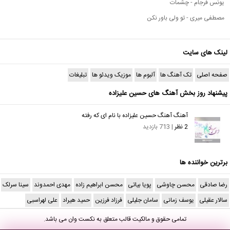
یونس فرجام - چشمات
مصطفی میری - تو ولی باور نکن
لینک های سایت
صفحه اصلی
تک آهنگ ها
آلبوم ها
موزیک ویدئو ها
تبلیغات
پیشنهاد روز بخش آهنگ های حسین علیزاده
آهنگ آهنگ حسین علیزاده با نام ای که رفته
2 نظر
| 713 بازدید
برترین خواننده ها
رضا صادقی
محسن چاوشی
پویا بیاتی
محسن ابراهیم زاده
مهدی احمدوند
سینا سرلک
سالار عقیلی
یوسف زمانی
سامان جلیلی
فرزاد فرزین
حمید هیراد
علی لهراسبی
تمامی حقوق و مالکیت قالب متعلق به
نکست وان
می باشد.