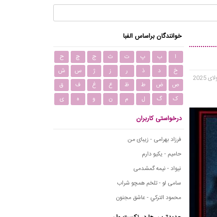
خوانندگان براساس الفبا
ا
ب
پ
ت
ث
ج
چ
ح
خ
د
ذ
ر
ز
ژ
س
ش
ص
ض
ط
ظ
ع
غ
ف
ق
ک
گ
ل
م
ن
و
ه
ی
درخواستی کاربران
فرزاد بهرامی - زیبای من
حامیم - یکیو دارم
نیواد - نیمه گمشدمی
سامی لو - تلخم همچو شراب
محمود التركي - عاشق مجنون