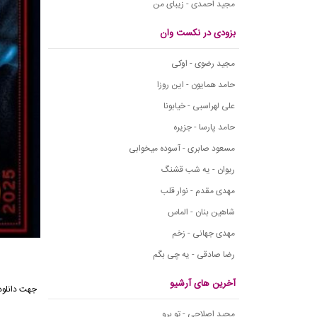
مجید احمدی - زیبای من
بزودی در نکست وان
مجید رضوی - اوکی
حامد همایون - این روزا
علی لهراسبی - خیابونا
حامد پارسا - جزیره
مسعود صابری - آسوده میخوابی
ریوان - یه شب قشنگ
مهدی مقدم - نوار قلب
شاهین بنان - الماس
مهدی جهانی - زخم
رضا صادقی - یه چی بگم
آخرین های آرشیو
مجید اصلاحی - تو برو