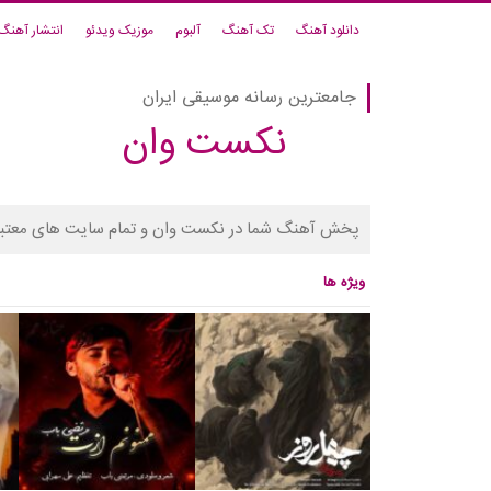
دانلود آهنگ
تک آهنگ
آلبوم
موزیک ویدئو
انتشار آهنگ
جامعترین رسانه موسیقی ایران
نکست وان
پخش آهنگ شما در نکست وان و تمام سایت های معتبر
ویژه ها