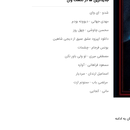
جدیدترین ها در نکست وان
شدو - ای وای
مهدی جهانی - دیوونه بودم
محسن چاوشی - چهل روز
دانلود اپیزود عشق عمیق از دیجی شاهین
یونس فرجام - چشمات
مصطفی میری - تو ولی باور نکن
مسعود فراهانی - آواره
اسماعیل ارندان - سردیار
مرتضی باب - ممنونم ازت
مانی - کجایی
نکست وان به ادامه