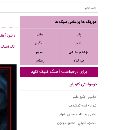
موزیک ها براساس سبک ها
پاپ
سنتی
دانلود آهنگ
شاد
غمگین
تک آهنگ
, 222
نوحه و مداحی
ملایم
بی کلام
رمیکس
برای درخواست آهنگ کلیک کنید
درخواستی کاربران
حامیم - یکیو دارم
نیواد - نیمه گمشدمی
سامی لو - تلخم همچو شراب
محمود التركي - عاشق مجنون