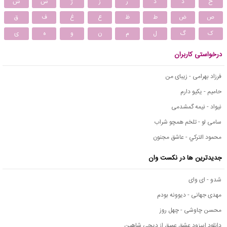
خ
د
ذ
ر
ز
ژ
س
ش
ص
ض
ط
ظ
ع
غ
ف
ق
ک
گ
ل
م
ن
و
ه
ی
درخواستی کاربران
فرزاد بهرامی - زیبای من
حامیم - یکیو دارم
نیواد - نیمه گمشدمی
سامی لو - تلخم همچو شراب
محمود التركي - عاشق مجنون
جدیدترین ها در نکست وان
شدو - ای وای
مهدی جهانی - دیوونه بودم
محسن چاوشی - چهل روز
دانلود اپیزود عشق عمیق از دیجی شاهین