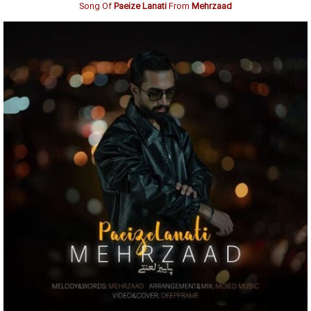
Song Of
Paeize Lanati
From
Mehrzaad