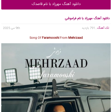
دانلود آهنگ مهرزاد با نام قاصدک
دانلود آهنگ مهرزاد با نام فراموشی
تک آهنگ
, 791 بازدید
9th می 2025
Song Of
Faramooshi
From
Mehrzaad