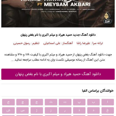
دانلود آهنگ جدید
حمید هیراد
و میثم اکبری با نام بغض پنهان
ترانه سرا : علیرضا راشا آهنگساز : علی اسماعیلی تنظیم : رسول حسینی
جهت دانلود آهنگ بغض پنهان از
حمید هیراد
و میثم اکبری با کیفیت ۱۲۸ و ۳۲۰ و مشاهده
متن این آهنگ از رسانه موسیقی نکست وان به ادامه مطلب مراجعه نمائید …
دانلود آهنگ حمید هیراد و میثم اکبری با نام بغض پنهان
خوانندگان براساس الفبا
ا
ب
پ
ت
ث
ج
چ
ح
خ
د
ذ
ر
ز
ژ
س
ش