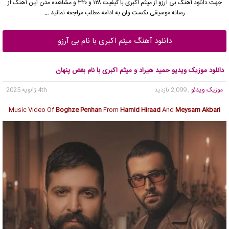
جهت دانلود آهنگ بی آرزو از میثم اکبری با کیفیت ۱۲۸ و ۳۲۰ و مشاهده متن این آهنگ از
رسانه موسیقی نکست وان به ادامه مطلب مراجعه نمائید …
دانلود آهنگ میثم اکبری با نام بی آرزو
دانلود موزیک ویدیو حمید هیراد و میثم اکبری با نام بغض پنهان
موزیک ویدئو
, 2,099 بازدید
4th ژانویه 2025
Music Video Of
Boghze Penhan
From
Hamid Hiraad
And
Meysam Akbari