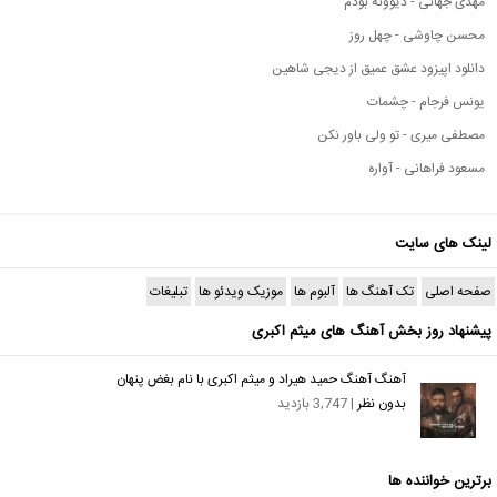
مهدی جهانی - دیوونه بودم
محسن چاوشی - چهل روز
دانلود اپیزود عشق عمیق از دیجی شاهین
یونس فرجام - چشمات
مصطفی میری - تو ولی باور نکن
مسعود فراهانی - آواره
لینک های سایت
صفحه اصلی
تک آهنگ ها
آلبوم ها
موزیک ویدئو ها
تبلیغات
پیشنهاد روز بخش آهنگ های میثم اکبری
آهنگ آهنگ حمید هیراد و میثم اکبری با نام بغض پنهان
بدون نظر
| 3,747 بازدید
برترین خواننده ها