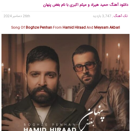
دانلود آهنگ حمید هیراد و میثم اکبری با نام بغض پنهان
تک آهنگ
, 3,747 بازدید
26th دسامبر 2024
Song Of
Boghze Penhan
From
Hamid Hiraad
And
Meysam Akbari