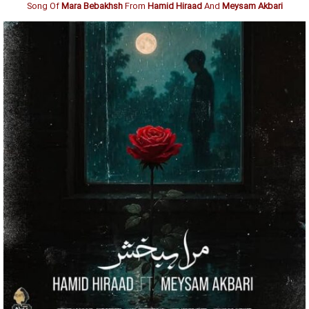
Song Of
Mara Bebakhsh
From
Hamid Hiraad
And
Meysam Akbari