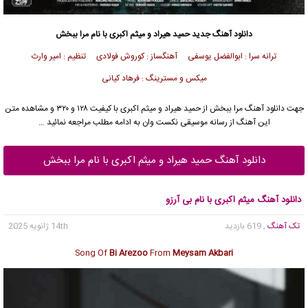
دانلود آهنگ جدید
حمید هیراد
و میثم اکبری با نام مرا ببخش
ترانه سرا : ابوالفضل یوسفی آهنگساز : کوروش فولادی تنظیم : امیر وارث
میکس و مسترینگ : فرهاد کیانی
جهت دانلود آهنگ مرا ببخش از
حمید هیراد
و میثم اکبری با کیفیت ۱۲۸ و ۳۲۰ و مشاهده متن
این آهنگ از رسانه موسیقی نکست وان به ادامه مطلب مراجعه نمائید …
دانلود آهنگ حمید هیراد و میثم اکبری با نام مرا ببخش
دانلود آهنگ میثم اکبری با نام بی آرزو
تک آهنگ
, 619 بازدید
14th ژانویه 2025
Song Of
Bi Arezoo
From
Meysam Akbari