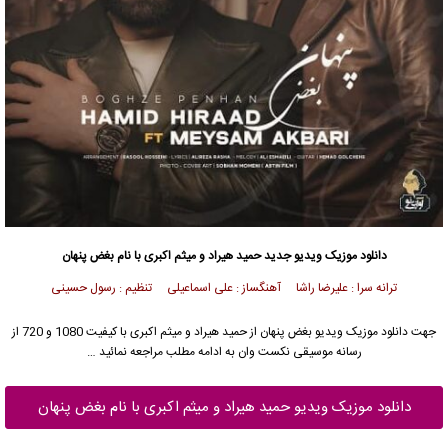
دانلود موزیک ویدیو جدید
حمید هیراد
و میثم اکبری با نام بغض پنهان
ترانه سرا : علیرضا راشا آهنگساز : علی اسماعیلی تنظیم : رسول حسینی
جهت دانلود موزیک ویدیو بغض پنهان از
حمید هیراد
و میثم اکبری با کیفیت 1080 و 720 از
رسانه موسیقی نکست وان به ادامه مطلب مراجعه نمائید …
دانلود موزیک ویدیو حمید هیراد و میثم اکبری با نام بغض پنهان