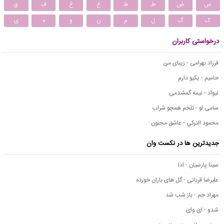
ص
ض
ط
ظ
ع
غ
ف
ق
ک
گ
ل
م
ن
و
ه
ی
درخواستی کاربران
فرزاد بهرامی - زیبای من
حامیم - یکیو دارم
نیواد - نیمه گمشدمی
سامی لو - تلخم همچو شراب
محمود التركي - عاشق مجنون
جدیدترین ها در نکست وان
سینا پارسیان - ادا
علیرضا قربانی - گل های باران خورده
مهراد جم - باز شب شد
شدو - ای وای