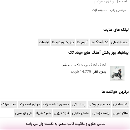
اسماعیل ارندان - سردیار
مرتضی باب - ممنونم ازت
لینک های سایت
صفحه اصلی
تک آهنگ ها
آلبوم ها
موزیک ویدئو ها
تبلیغات
پیشنهاد روز بخش آهنگ های میعاد تک
آهنگ آهنگ میعاد تک با نام شب
بدون نظر
| 14,779 بازدید
برترین خواننده ها
رضا صادقی
محسن چاوشی
پویا بیاتی
محسن ابراهیم زاده
مهدی احمدوند
سینا سرلک
سالار عقیلی
یوسف زمانی
سامان جلیلی
فرزاد فرزین
حمید هیراد
علی لهراسبی
تمامی حقوق و مالکیت قالب متعلق به
نکست وان
می باشد.