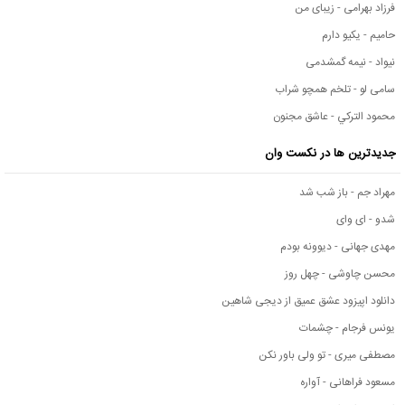
فرزاد بهرامی - زیبای من
حامیم - یکیو دارم
نیواد - نیمه گمشدمی
سامی لو - تلخم همچو شراب
محمود التركي - عاشق مجنون
جدیدترین ها در نکست وان
مهراد جم - باز شب شد
شدو - ای وای
مهدی جهانی - دیوونه بودم
محسن چاوشی - چهل روز
دانلود اپیزود عشق عمیق از دیجی شاهین
یونس فرجام - چشمات
مصطفی میری - تو ولی باور نکن
مسعود فراهانی - آواره