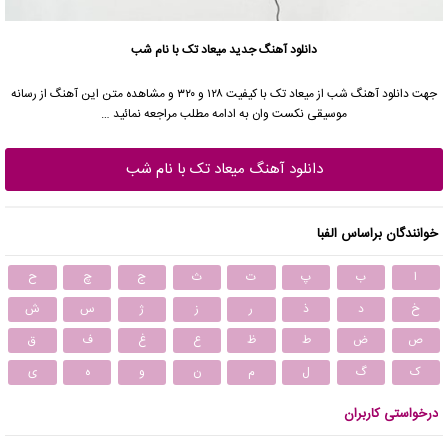
دانلود آهنگ جدید
میعاد تک با نام شب
جهت دانلود آهنگ شب از میعاد تک با کیفیت ۱۲۸ و ۳۲۰ و مشاهده متن این آهنگ از رسانه
موسیقی نکست وان به ادامه مطلب مراجعه نمائید …
دانلود آهنگ میعاد تک با نام شب
خوانندگان براساس الفبا
ا
ب
پ
ت
ث
ج
چ
ح
خ
د
ذ
ر
ز
ژ
س
ش
ص
ض
ط
ظ
ع
غ
ف
ق
ک
گ
ل
م
ن
و
ه
ی
درخواستی کاربران