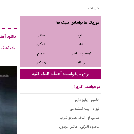
موزیک ها براساس سبک ها
پاپ
سنتی
دانلود آهنگ
شاد
غمگین
تک آهنگ
, 260
نوحه و مداحی
ملایم
بی کلام
رمیکس
برای درخواست آهنگ کلیک کنید
درخواستی کاربران
حامیم - یکیو دارم
نیواد - نیمه گمشدمی
سامی لو - تلخم همچو شراب
محمود التركي - عاشق مجنون