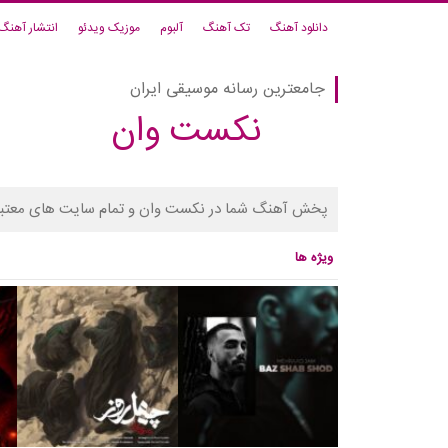
دانلود آهنگ
تک آهنگ
آلبوم
موزیک ویدئو
انتشار آهنگ
جامعترین رسانه موسیقی ایران
نکست وان
پخش آهنگ شما در نکست وان و تمام سایت های معتبر
ویژه ها