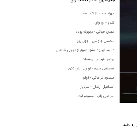
جدیدترین ها در نکست وان
مهراد جم - باز شب شد
شدو - ای وای
مهدی جهانی - دیوونه بودم
محسن چاوشی - چهل روز
دانلود اپیزود عشق عمیق از دیجی شاهین
یونس فرجام - چشمات
مصطفی میری - تو ولی باور نکن
مسعود فراهانی - آواره
اسماعیل ارندان - سردیار
مرتضی باب - ممنونم ازت
ست وان به ادامه