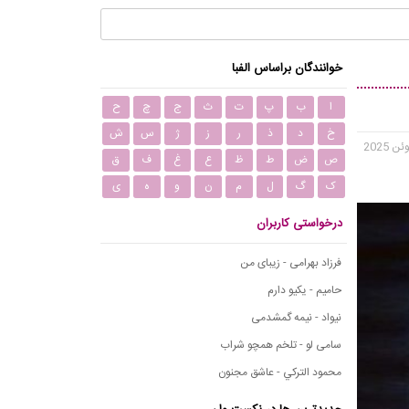
خوانندگان براساس الفبا
ا
ب
پ
ت
ث
ج
چ
ح
خ
د
ذ
ر
ز
ژ
س
ش
ص
ض
ط
ظ
ع
غ
ف
ق
ک
گ
ل
م
ن
و
ه
ی
درخواستی کاربران
فرزاد بهرامی - زیبای من
حامیم - یکیو دارم
نیواد - نیمه گمشدمی
سامی لو - تلخم همچو شراب
محمود التركي - عاشق مجنون