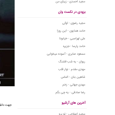
مجید احمدی - زیبای من
بزودی در نکست وان
مجید رضوی - اوکی
حامد همایون - این روزا
علی لهراسبی - خیابونا
حامد پارسا - جزیره
مسعود صابری - آسوده میخوابی
ریوان - یه شب قشنگ
مهدی مقدم - نوار قلب
شاهین بنان - الماس
مهدی جهانی - زخم
رضا صادقی - یه چی بگم
آخرین های آرشیو
مجید اصلاحی - تو برو