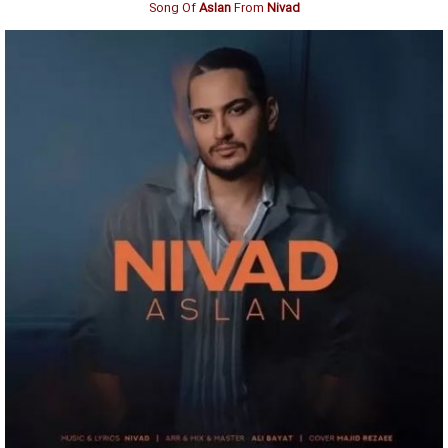
Song Of
Aslan
From
Nivad