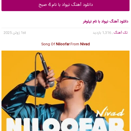
دانلود آهنگ نیواد با نام 4 صبح
دانلود آهنگ نیواد با نام نیلوفر
تک آهنگ
, 1,316 بازدید
1st ژوئن 2025
Song Of
Niloofar
From
Nivad