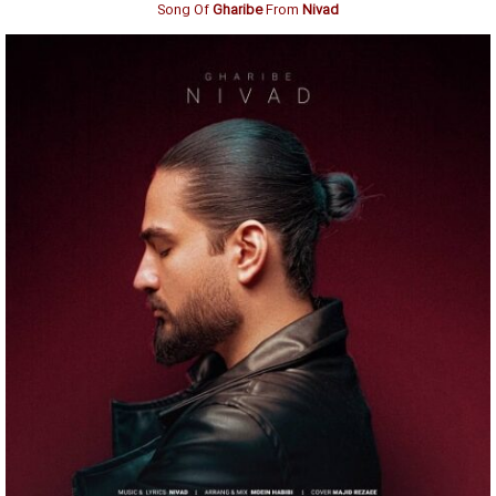
Song Of
Gharibe
From
Nivad