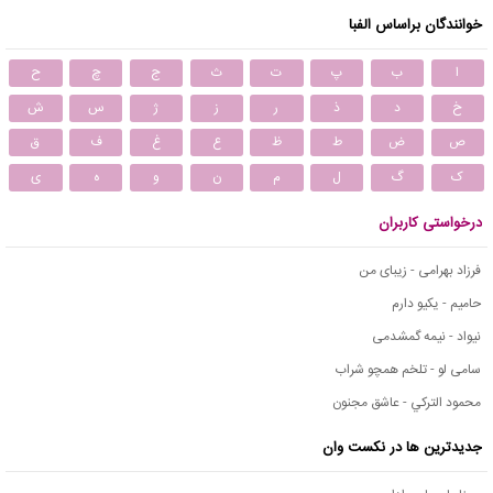
خوانندگان براساس الفبا
ا
ب
پ
ت
ث
ج
چ
ح
خ
د
ذ
ر
ز
ژ
س
ش
ص
ض
ط
ظ
ع
غ
ف
ق
ک
گ
ل
م
ن
و
ه
ی
درخواستی کاربران
فرزاد بهرامی - زیبای من
حامیم - یکیو دارم
نیواد - نیمه گمشدمی
سامی لو - تلخم همچو شراب
محمود التركي - عاشق مجنون
جدیدترین ها در نکست وان