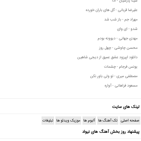
سینا پارسیان - ادا
علیرضا قربانی - گل های باران خورده
مهراد جم - باز شب شد
شدو - ای وای
مهدی جهانی - دیوونه بودم
محسن چاوشی - چهل روز
دانلود اپیزود عشق عمیق از دیجی شاهین
یونس فرجام - چشمات
مصطفی میری - تو ولی باور نکن
مسعود فراهانی - آواره
لینک های سایت
صفحه اصلی
تک آهنگ ها
آلبوم ها
موزیک ویدئو ها
تبلیغات
پیشنهاد روز بخش آهنگ های نیواد