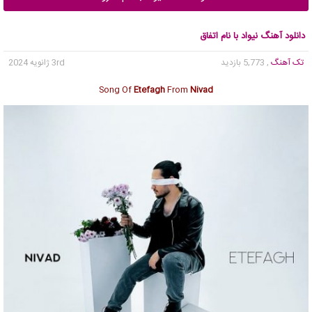
دانلود آهنگ نیواد با نام اتفاق
تک آهنگ
, 5,773 بازدید
3rd ژانویه 2024
Song Of
Etefagh
From
Nivad