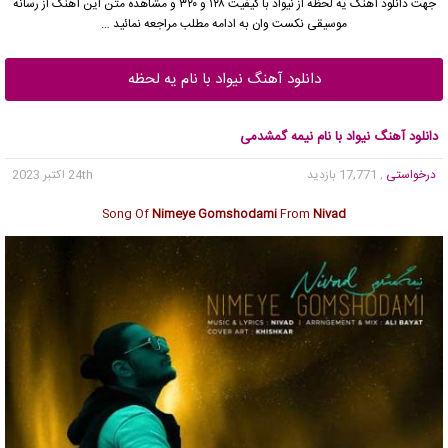
جهت دانلود آهنگ یه لحظه از نیواد با کیفیت ۱۲۸ و ۳۲۰ و مشاهده متن این آهنگ از رسانه
موسیقی نکست وان به ادامه مطلب مراجعه نمائید …
دانلود آهنگ نیواد با نام یه لحظه
دانلود آهنگ نیواد با نام نیمه گمشدمی
درخواستی
, 17,771 بازدید
24th اکتبر 2023
Song Of
Nimeye Gomshodami
From
Nivad