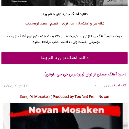
دانلود آهنگ جدید
نوان با نام پیدا
ترانه سرا و آهنگساز : امین نوان تنظیم : سعید کوهستانی
جهت دانلود آهنگ پیدا از نوان با کیفیت ۱۲۸ و ۳۲۰ و مشاهده متن این آهنگ از رسانه
موسیقی نکست وان به ادامه مطلب مراجعه نمائید …
دانلود آهنگ نوان با نام پیدا
دانلود آهنگ مسکن از نوان (پرودیوس دی جی طوفان)
تک آهنگ
, 599 بازدید
27th سپتامبر 2025
Song Of
Mosaken ( Produced by Toofan)
From
Novan