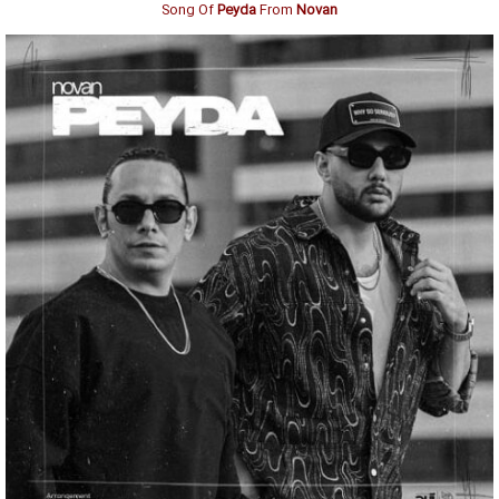
Song Of
Peyda
From
Novan