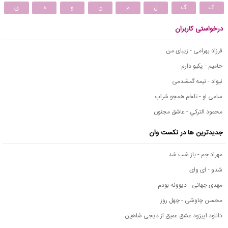
ک
گ
ل
م
ن
و
ه
ی
درخواستی کاربران
فرزاد بهرامی - زیبای من
حامیم - یکیو دارم
نیواد - نیمه گمشدمی
سامی لو - تلخم همچو شراب
محمود التركي - عاشق مجنون
جدیدترین ها در نکست وان
مهراد جم - باز شب شد
شدو - ای وای
مهدی جهانی - دیوونه بودم
محسن چاوشی - چهل روز
دانلود اپیزود عشق عمیق از دیجی شاهین