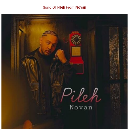
Song Of
Pileh
From
Novan