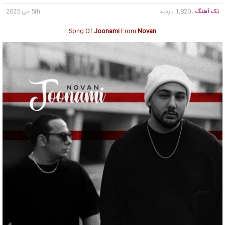
تک آهنگ
, 1,820 بازدید
5th می 2025
Song Of
Joonami
From
Novan