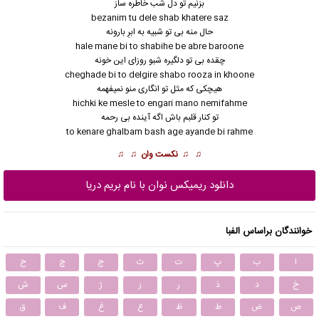
بزنیم تو دل شب خاطره ساز
bezanim tu dele shab khatere saz
حال منه بی تو شبیه به ابرِ بارونه
hale mane bi to shabihe be abre baroone
چقده بی تو دلگیره شبو روزای این خونه
cheghade bi to delgire shabo rooza in khoone
هیچکی که مثل تو انگاری منو نمیفهمه
hichki ke mesle to engari mano nemifahme
تو کنار قلبم باش اگه آینده بی رحمه
to kenare ghalbam bash age ayande bi rahme
♫ ♫
نکست وان
♫ ♫
دانلود ریمیکس نوان با نام بریم دریا
خوانندگان براساس الفبا
ا
ب
پ
ت
ث
ج
چ
ح
خ
د
ذ
ر
ز
ژ
س
ش
ص
ض
ط
ظ
ع
غ
ف
ق