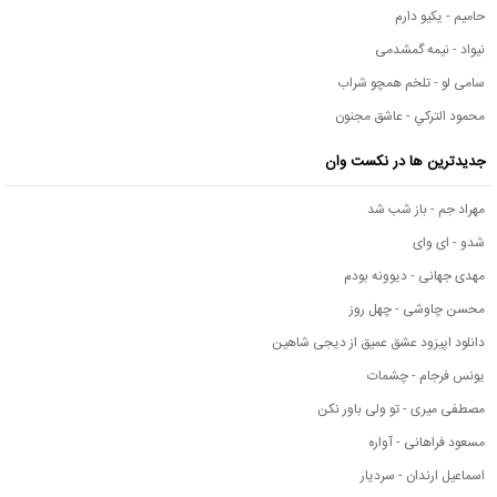
حامیم - یکیو دارم
نیواد - نیمه گمشدمی
سامی لو - تلخم همچو شراب
محمود التركي - عاشق مجنون
جدیدترین ها در نکست وان
مهراد جم - باز شب شد
شدو - ای وای
مهدی جهانی - دیوونه بودم
محسن چاوشی - چهل روز
دانلود اپیزود عشق عمیق از دیجی شاهین
یونس فرجام - چشمات
مصطفی میری - تو ولی باور نکن
مسعود فراهانی - آواره
اسماعیل ارندان - سردیار