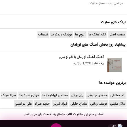
مرتضی باب - ممنونم ازت
لینک های سایت
صفحه اصلی
تک آهنگ ها
آلبوم ها
موزیک ویدئو ها
تبلیغات
پیشنهاد روز بخش آهنگ های اورامان
آهنگ آهنگ اورامان با نام تو سرم
يک نظر
| 1,220 بازدید
برترین خواننده ها
رضا صادقی
محسن چاوشی
پویا بیاتی
محسن ابراهیم زاده
مهدی احمدوند
سینا سرلک
سالار عقیلی
یوسف زمانی
سامان جلیلی
فرزاد فرزین
حمید هیراد
علی لهراسبی
تمامی حقوق و مالکیت قالب متعلق به
نکست وان
می باشد.