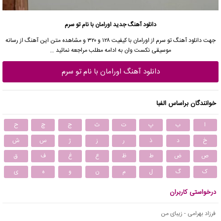
دانلود آهنگ جدید
اورامان با نام تو سرم
جهت
دانلود آهنگ
تو سرم از اورامان
با کیفیت ۱۲۸ و ۳۲۰ و مشاهده متن این آهنگ از
رسانه
موسیقی نکست وان
به ادامه مطلب مراجعه نمائید …
دانلود آهنگ اورامان با نام تو سرم
خوانندگان براساس الفبا
ا
ب
پ
ت
ث
ج
چ
ح
خ
د
ذ
ر
ز
ژ
س
ش
ص
ض
ط
ظ
ع
غ
ف
ق
ک
گ
ل
م
ن
و
ه
ی
درخواستی کاربران
فرزاد بهرامی - زیبای من