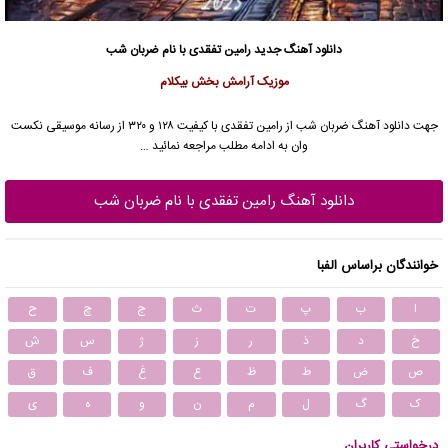
دانلود آهنگ جدید
رامین تفقدی با نام ضربان شب
موزیک آرامش بخش بیکلام
جهت دانلود آهنگ ضربان شب از رامین تفقدی با کیفیت ۱۲۸ و ۳۲۰ از رسانه موسیقی نکست
وان به ادامه مطلب مراجعه نمائید …
دانلود آهنگ رامین تفقدی با نام ضربان شب
خوانندگان براساس الفبا
ا
ب
پ
ت
ث
ج
چ
ح
خ
د
ذ
ر
ز
ژ
س
ش
ص
ض
ط
ظ
ع
غ
ف
ق
ک
گ
ل
م
ن
و
ه
ی
درخواستی کاربران