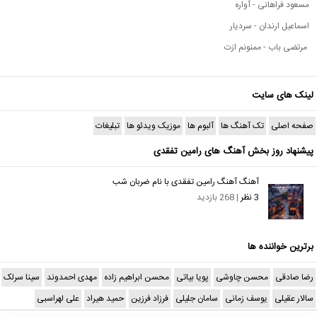
مسعود فراهانی - آواره
اسماعیل ارندان - سردیار
مرتضی باب - ممنونم ازت
لینک های سایت
صفحه اصلی
تک آهنگ ها
آلبوم ها
موزیک ویدئو ها
تبلیغات
پیشنهاد روز بخش آهنگ های رامین تفقدی
آهنگ آهنگ رامین تفقدی با نام ضربان شب
3 نظر
| 268 بازدید
برترین خواننده ها
رضا صادقی
محسن چاوشی
پویا بیاتی
محسن ابراهیم زاده
مهدی احمدوند
سینا سرلک
سالار عقیلی
یوسف زمانی
سامان جلیلی
فرزاد فرزین
حمید هیراد
علی لهراسبی