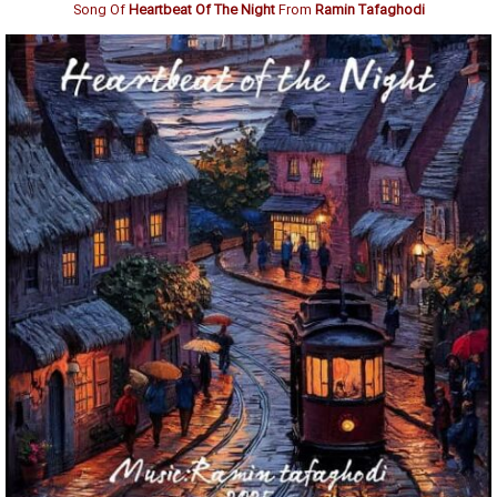
Song Of
Heartbeat Of The Night
From
Ramin Tafaghodi