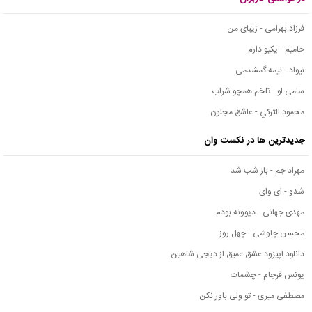
فرزاد بهرامی - زیبای من
حامیم - یکیو دارم
نیواد - نیمه گمشدمی
سامی لو - تلخم همچو شراب
محمود التركي - عاشق مجنون
جدیدترین ها در نکست وان
مهراد جم - باز شب شد
شدو - ای وای
مهدی جهانی - دیوونه بودم
محسن چاوشی - چهل روز
دانلود اپیزود عشق عمیق از دیجی شاهین
یونس فرجام - چشمات
مصطفی میری - تو ولی باور نکن