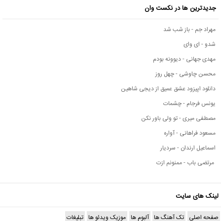
جدیدترین ها در نکست وان
مهراد جم - باز شب شد
شدو - ای وای
مهدی جهانی - دیوونه بودم
محسن چاوشی - چهل روز
دانلود اپیزود عشق عمیق از دیجی شاهین
یونس فرجام - چشمات
مصطفی میری - تو ولی باور نکن
مسعود فراهانی - آواره
اسماعیل ارندان - سردیار
مرتضی باب - ممنونم ازت
لینک های سایت
صفحه اصلی
تک آهنگ ها
آلبوم ها
موزیک ویدئو ها
تبلیغات