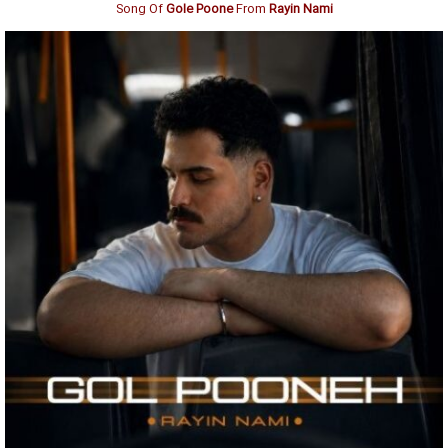
Song Of
Gole Poone
From
Rayin Nami