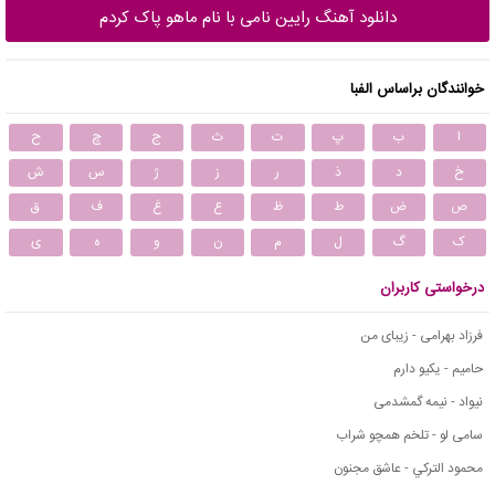
دانلود آهنگ رایین نامی با نام ماهو پاک کردم
خوانندگان براساس الفبا
ا
ب
پ
ت
ث
ج
چ
ح
خ
د
ذ
ر
ز
ژ
س
ش
ص
ض
ط
ظ
ع
غ
ف
ق
ک
گ
ل
م
ن
و
ه
ی
درخواستی کاربران
فرزاد بهرامی - زیبای من
حامیم - یکیو دارم
نیواد - نیمه گمشدمی
سامی لو - تلخم همچو شراب
محمود التركي - عاشق مجنون