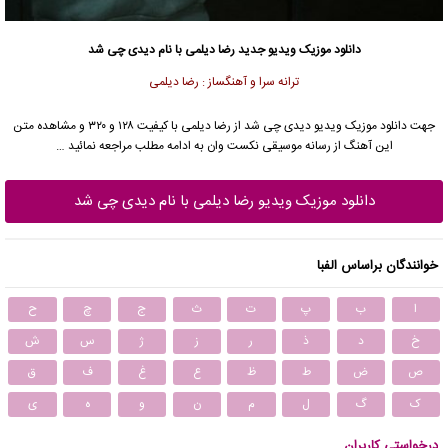
دانلود موزیک ویدیو جدید
رضا دیلمی با نام دیدی چی شد
ترانه سرا و آهنگساز : رضا دیلمی
جهت دانلود موزیک ویدیو دیدی چی شد از رضا دیلمی با کیفیت ۱۲۸ و ۳۲۰ و مشاهده متن
این آهنگ از رسانه موسیقی نکست وان به ادامه مطلب مراجعه نمائید …
دانلود موزیک ویدیو رضا دیلمی با نام دیدی چی شد
خوانندگان براساس الفبا
ا
ب
پ
ت
ث
ج
چ
ح
خ
د
ذ
ر
ز
ژ
س
ش
ص
ض
ط
ظ
ع
غ
ف
ق
ک
گ
ل
م
ن
و
ه
ی
درخواستی کاربران