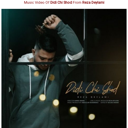
Music Video Of
Didi Chi Shod
From
Reza Deylami