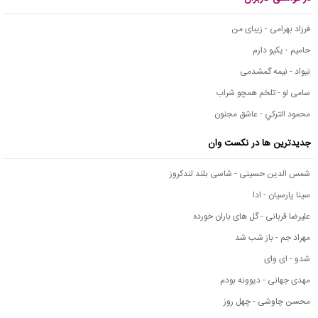
فرزاد بهرامی - زیبای من
حامیم - یکیو دارم
نیواد - نیمه گمشدمی
سامی لو - تلخم همچو شراب
محمود التركي - عاشق مجنون
جدیدترین ها در نکست وان
شمس الدین حسینی - شاسی بلند لندکروز
سینا پارسیان - ادا
علیرضا قربانی - گل های باران خورده
مهراد جم - باز شب شد
شدو - ای وای
مهدی جهانی - دیوونه بودم
محسن چاوشی - چهل روز