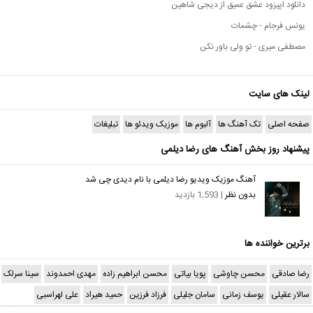
دانلود اپیزود عشق عمیق از دیجی شاهین
یونس فرجام - چشمات
مصطفی میری - تو ولی باور نکن
لینک های سایت
صفحه اصلی
تک آهنگ ها
آلبوم ها
موزیک ویدئو ها
تبلیغات
پیشنهاد روز بخش آهنگ های رضا دیلمی
آهنگ موزیک ویدیو رضا دیلمی با نام دیدی چی شد
بدون نظر
| 1,593 بازدید
برترین خواننده ها
رضا صادقی
محسن چاوشی
پویا بیاتی
محسن ابراهیم زاده
مهدی احمدوند
سینا سرلک
سالار عقیلی
یوسف زمانی
سامان جلیلی
فرزاد فرزین
حمید هیراد
علی لهراسبی