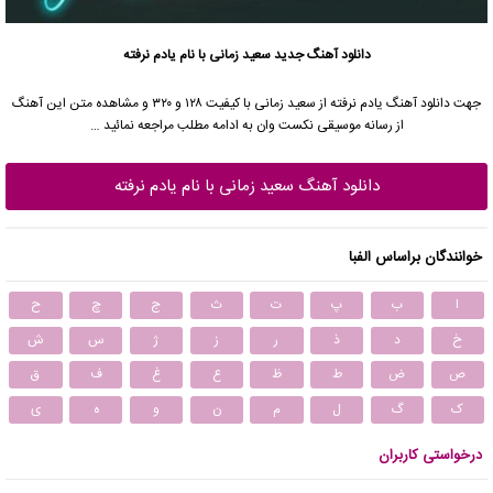
دانلود آهنگ جدید
سعید زمانی با نام یادم نرفته
جهت دانلود آهنگ یادم نرفته از سعید زمانی با کیفیت ۱۲۸ و ۳۲۰ و مشاهده متن این آهنگ
از رسانه موسیقی نکست وان به ادامه مطلب مراجعه نمائید …
دانلود آهنگ سعید زمانی با نام یادم نرفته
خوانندگان براساس الفبا
ا
ب
پ
ت
ث
ج
چ
ح
خ
د
ذ
ر
ز
ژ
س
ش
ص
ض
ط
ظ
ع
غ
ف
ق
ک
گ
ل
م
ن
و
ه
ی
درخواستی کاربران