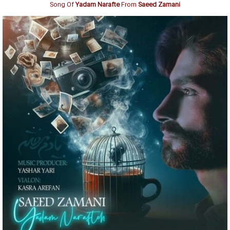
Song Of
Yadam Narafte
From
Saeed Zamani