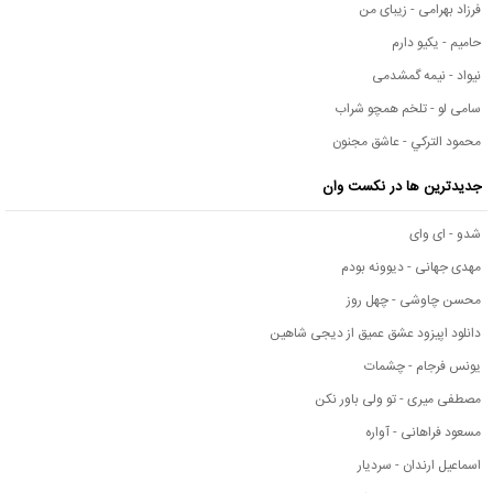
فرزاد بهرامی - زیبای من
حامیم - یکیو دارم
نیواد - نیمه گمشدمی
سامی لو - تلخم همچو شراب
محمود التركي - عاشق مجنون
جدیدترین ها در نکست وان
شدو - ای وای
مهدی جهانی - دیوونه بودم
محسن چاوشی - چهل روز
دانلود اپیزود عشق عمیق از دیجی شاهین
یونس فرجام - چشمات
مصطفی میری - تو ولی باور نکن
مسعود فراهانی - آواره
اسماعیل ارندان - سردیار