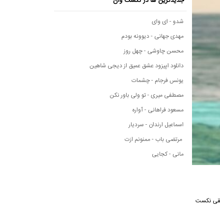
جدیدترین ها در نکست وان
شدو - ای وای
مهدی جهانی - دیوونه بودم
محسن چاوشی - چهل روز
دانلود اپیزود عشق عمیق از دیجی شاهین
یونس فرجام - چشمات
مصطفی میری - تو ولی باور نکن
مسعود فراهانی - آواره
اسماعیل ارندان - سردیار
مرتضی باب - ممنونم ازت
مانی - کجایی
از رسانه موسیقی نکست