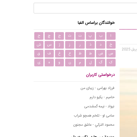
خوانندگان براساس الفبا
ا
ب
پ
ت
ث
ج
چ
ح
خ
د
ذ
ر
ز
ژ
س
ش
ص
ض
ط
ظ
ع
غ
ف
ق
ک
گ
ل
م
ن
و
ه
ی
درخواستی کاربران
فرزاد بهرامی - زیبای من
حامیم - یکیو دارم
نیواد - نیمه گمشدمی
سامی لو - تلخم همچو شراب
محمود التركي - عاشق مجنون