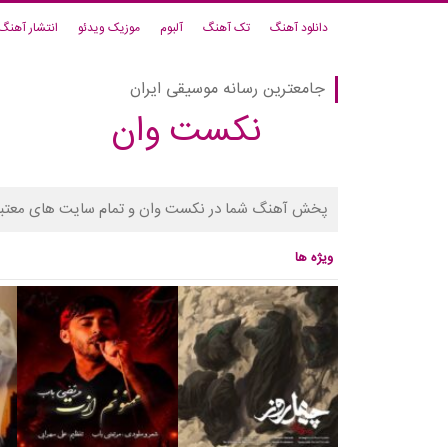
دانلود آهنگ
تک آهنگ
آلبوم
موزیک ویدئو
انتشار آهنگ
جامعترین رسانه موسیقی ایران
نکست وان
پخش آهنگ شما در نکست وان و تمام سایت های معتبر
ویژه ها