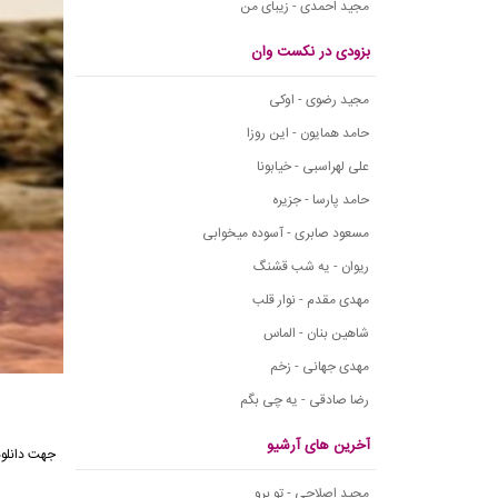
مجید احمدی - زیبای من
بزودی در نکست وان
مجید رضوی - اوکی
حامد همایون - این روزا
علی لهراسبی - خیابونا
حامد پارسا - جزیره
مسعود صابری - آسوده میخوابی
ریوان - یه شب قشنگ
مهدی مقدم - نوار قلب
شاهین بنان - الماس
مهدی جهانی - زخم
رضا صادقی - یه چی بگم
آخرین های آرشیو
مجید اصلاحی - تو برو