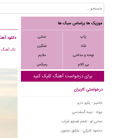
موزیک ها براساس سبک ها
پاپ
سنتی
دانلود آهن
شاد
غمگین
تک آهنگ
, 203
نوحه و مداحی
ملایم
بی کلام
رمیکس
برای درخواست آهنگ کلیک کنید
درخواستی کاربران
حامیم - یکیو دارم
نیواد - نیمه گمشدمی
سامی لو - تلخم همچو شراب
محمود التركي - عاشق مجنون