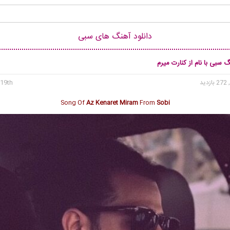
دانلود آهنگ های سبی
گ سبی با نام از کنارت میرم
 بازدید
19th می 2025
Song Of
Az Kenaret Miram
From
Sobi