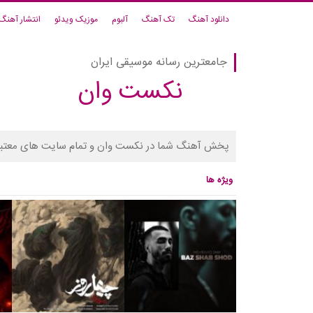
دانلود آهنگ
تک آهنگ
آلبوم
موزیک ویدئو
انتشار آهنگ
جامعترین رسانه موسیقی ایران
نکست وان
پخش آهنگ شما در نکست وان و تمام سایت های معتبر
ویژه ها