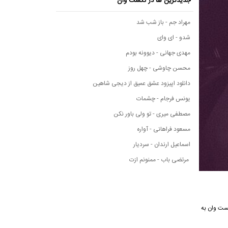
جدیدترین ها در نکست وان
مهراد جم - باز شب شد
شدو - ای وای
مهدی جهانی - دیوونه بودم
محسن چاوشی - چهل روز
دانلود اپیزود عشق عمیق از دیجی شاهین
یونس فرجام - چشمات
مصطفی میری - تو ولی باور نکن
مسعود فراهانی - آواره
اسماعیل ارندان - سردیار
مرتضی باب - ممنونم ازت
ه موسیقی نکست وان به