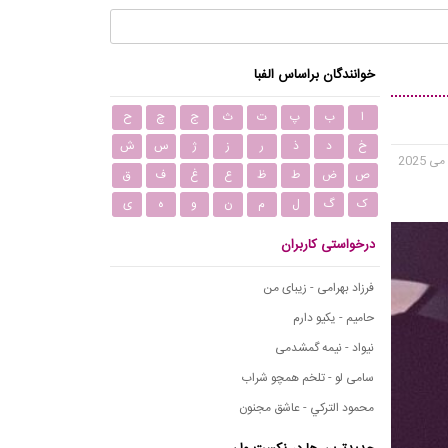
خوانندگان براساس الفبا
ا
ب
پ
ت
ث
ج
چ
ح
خ
د
ذ
ر
ز
ژ
س
ش
ص
ض
ط
ظ
ع
غ
ف
ق
ک
گ
ل
م
ن
و
ه
ی
درخواستی کاربران
فرزاد بهرامی - زیبای من
حامیم - یکیو دارم
نیواد - نیمه گمشدمی
سامی لو - تلخم همچو شراب
محمود التركي - عاشق مجنون