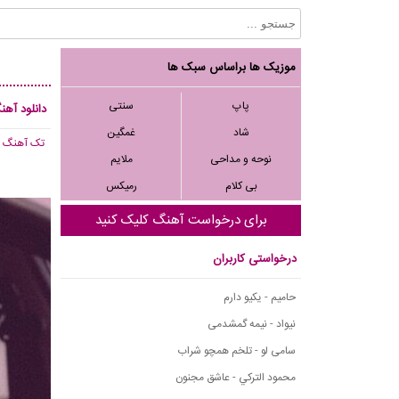
موزیک ها براساس سبک ها
پاپ
سنتی
دانلود آهن
شاد
غمگین
تک آهنگ
, 272
نوحه و مداحی
ملایم
بی کلام
رمیکس
برای درخواست آهنگ کلیک کنید
درخواستی کاربران
حامیم - یکیو دارم
نیواد - نیمه گمشدمی
سامی لو - تلخم همچو شراب
محمود التركي - عاشق مجنون