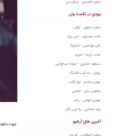
مجید احمدی - زیبای من
بزودی در نکست وان
مجید رضوی - اوکی
حامد همایون - این روزا
علی لهراسبی - خیابونا
حامد پارسا - جزیره
مسعود صابری - آسوده میخوابی
ریوان - یه شب قشنگ
مهدی مقدم - نوار قلب
شاهین بنان - الماس
مهدی جهانی - زخم
رضا صادقی - یه چی بگم
آخرین های آرشیو
مجید اصلاحی - تو برو