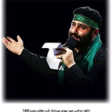
دانلود مداحی سید مهدی میرداماد شب هفتم محرم 1400