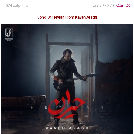
تک آهنگ
, 28,370 بازدید
2nd نوامبر 2024
Song Of
Heyran
From
Kaveh Afagh