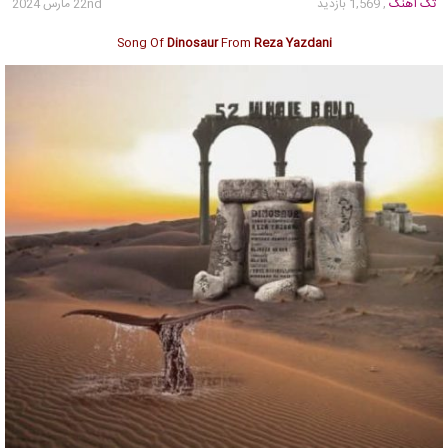
تک آهنگ
, 1,569 بازدید
22nd مارس 2024
Song Of
Dinosaur
From
Reza Yazdani