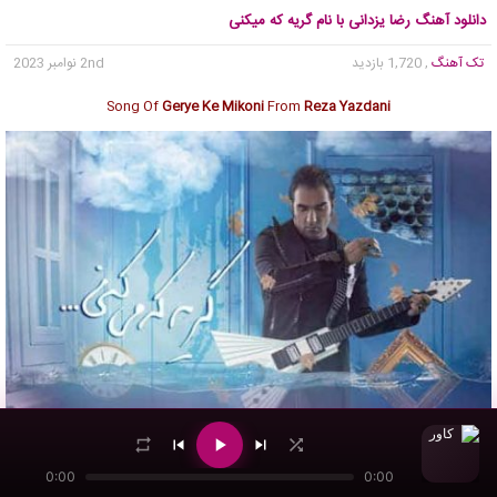
دانلود آهنگ رضا یزدانی با نام گریه که میکنی
تک آهنگ
, 1,720 بازدید
2nd نوامبر 2023
Song Of
Gerye Ke Mikoni
From
Reza Yazdani
0:00
0:00