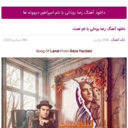
دانلود آهنگ رضا یزدانی با نام امپراطور دیوونه ها
دانلود آهنگ رضا یزدانی با نام لعنت
تک آهنگ
, 958 بازدید
8th دسامبر 2024
Song Of
Lanat
From
Reza Yazdani