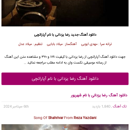
دانلود آهنگ جدید
رضا یزدانی
با نام آپاراتچی
ترانه سرا : مهدی ایوبی آهنگساز : میلاد بابایی تنظیم : میلاد عدل
جهت دانلود آهنگ آپاراتچی از
رضا یزدانی
با کیفیت ۱۲۸ و ۳۲۰ و مشاهده متن این آهنگ
از رسانه موسیقی نکست وان به ادامه مطلب مراجعه نمائید …
دانلود آهنگ رضا یزدانی با نام آپاراتچی
دانلود آهنگ رضا یزدانی با نام شهریور
تک آهنگ
, 1,840 بازدید
6th سپتامبر 2024
Song Of
Shahrivar
From
Reza Yazdani