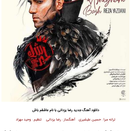
دانلود آهنگ جدید
رضا یزدانی
با نام عاشقم باش
ترانه سرا : حسین علیشیری آهنگساز : رضا یزدانی تنظیم : وحید مهراد