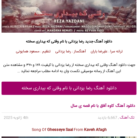
دانلود آهنگ جدید
رضا یزدانی
با نام وقتی که بیداری سخته
ترانه سرا : علیرضا باران آهنگساز : رضا یزدانی تنظیم : مسعود همایونی
جهت دانلود آهنگ وقتی که بیداری سخته از
رضا یزدانی
با کیفیت ۱۲۸ و ۳۲۰ و مشاهده متن
این آهنگ از رسانه موسیقی نکست وان به ادامه مطلب مراجعه نمائید …
دانلود آهنگ رضا یزدانی با نام وقتی که بیداری سخته
دانلود آهنگ کاوه آفاق با نام قصه ی سال
تک آهنگ
, 6,667 بازدید
4th ژانویه 2025
Song Of
Ghesseye Saal
From
Kaveh Afagh