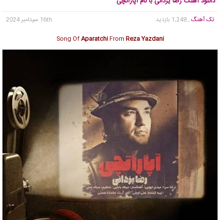
دانلود آهنگ رضا یزدانی با نام آپاراتچی
تک آهنگ
, 1,248 بازدید
16th سپتامبر 2024
Song Of
Aparatchi
From
Reza Yazdani