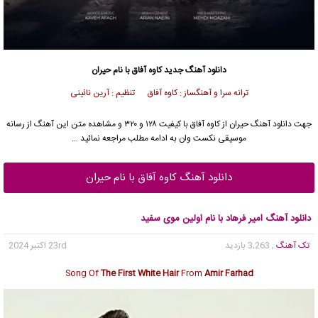
دانلود آهنگ جدید
کاوه آفاق با نام حیران
ترانه سرا و آهنگساز : کاوه آفاق تنظیم : آرین نائینی
جهت دانلود آهنگ حیران از کاوه آفاق با کیفیت ۱۲۸ و ۳۲۰ و مشاهده متن این آهنگ از رسانه
موسیقی نکست وان به ادامه مطلب مراجعه نمائید …
دانلود آهنگ کاوه آفاق با نام حیران
دانلود آهنگ امیر فرهاد با نام اولین موی سفید
تک آهنگ
, 3,263 بازدید
23rd اکتبر 2024
Song Of
The First White Hair
From
Amir Farhad