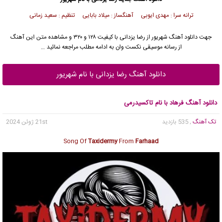
ترانه سرا : مهدی ایوبی آهنگساز : میلاد بابایی تنظیم : سعید زمانی
جهت دانلود آهنگ شهریور از
رضا یزدانی
با کیفیت ۱۲۸ و ۳۲۰ و مشاهده متن این آهنگ
از رسانه موسیقی نکست وان به ادامه مطلب مراجعه نمائید …
دانلود آهنگ رضا یزدانی با نام شهریور
دانلود آهنگ فرهاد با نام تاکسیدرمی
تک آهنگ
, 535 بازدید
21st ژوئن 2024
Song Of
Taxidermy
From
Farhaad