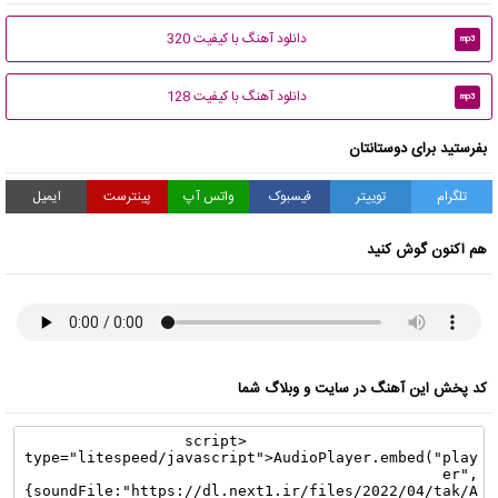
دانلود آهنگ با کیفیت 320
mp3
دانلود آهنگ با کیفیت 128
mp3
بفرستید برای دوستانتان
تلگرام
توییتر
فیسبوک
واتس آپ
پینترست
ایمیل
هم اکنون گوش کنید
کد پخش این آهنگ در سایت و وبلاگ شما