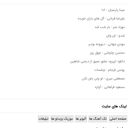
سینا پارسیان - ادا
علیرضا قربانی - گل های باران خورده
مهراد جم - باز شب شد
شدو - ای وای
مهدی جهانی - دیوونه بودم
محسن چاوشی - چهل روز
دانلود اپیزود عشق عمیق از دیجی شاهین
یونس فرجام - چشمات
مصطفی میری - تو ولی باور نکن
مسعود فراهانی - آواره
لینک های سایت
صفحه اصلی
تک آهنگ ها
آلبوم ها
موزیک ویدئو ها
تبلیغات