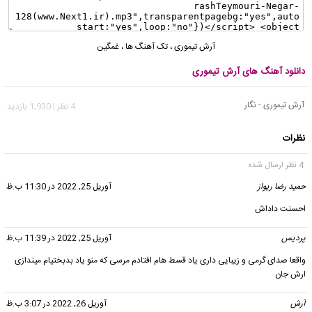
آرش تیموری
،
تک آهنگ ها
،
غمگین
دانلود آهنگ های آرش تیموری
آرش تیموری - نگار
4 نظر | 1,930 بازدید
نظرات
4 نظر ارسال شده
حمید رضا ریواز
گفت:
آوریل 25, 2022 در 11:30 ب.ظ
احسنت داداش
پردیس
گفت:
آوریل 25, 2022 در 11:39 ب.ظ
واقعا صدای گرمی و زیبایی داری یاد قسط هام افتادم مرسی که منو یاد بدبختیام میندازی
ارش جان
آرش
گفت:
آوریل 26, 2022 در 3:07 ب.ظ