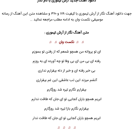
دانلود آهنگ جدید
آرش تیموری
با نام نگار
جهت دانلود آهنگ نگار از
آرش تیموری
با کیفیت ۱۲۸ و ۳۲۰ و مشاهده متن این آهنگ از رسانه
موسیقی نکست وان به ادامه مطلب مراجعه نمائید …
متن آهنگ نگار از
آرش تیموری
:
♫ ♫
نکست وان
♫ ♫
ای تو پروانه من همچو شمعم که از رفتن تو بسوزم
رفته ای بی من ای بی وفا تو چه آورده ای به روزم
بی خبر رفته ای و خبر از دله بیقرارم نداری
آتشم میزند این تب عاشقی این غم بیقراری
بیقرارم نگارم تیره شد روزگارم
ابریم همچو باران کجایی تو ای جان که طاقت ندارم
بیقرارم
نگار
م بازا تیره شد روزگارم
ابریم همچو باران کجایی تو ای جان که طاقت ندار
♫ ♫ ♫ ♫