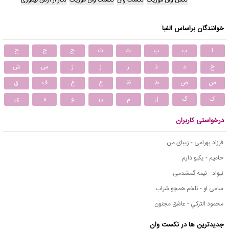
خوانندگان براساس الفبا
ا
ب
پ
ت
ث
ج
چ
ح
خ
د
ذ
ر
ز
ژ
س
ش
ص
ض
ط
ظ
ع
غ
ف
ق
ک
گ
ل
م
ن
و
ه
ی
درخواستی کاربران
فرزاد بهرامی - زیبای من
حامیم - یکیو دارم
نیواد - نیمه گمشدمی
سامی لو - تلخم همچو شراب
محمود التركي - عاشق مجنون
جدیدترین ها در نکست وان