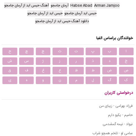
Arman Jamjoo
Habse Abad
آرمان جامجو
آهنگ حبس ابد از آرمان جامجو
حبس ابد آرمان جامجو
حبس ابد از آرمان جامجو
دانلود آهنگ حبس ابد از آرمان جامجو
خوانندگان براساس الفبا
ا
ب
پ
ت
ث
ج
چ
ح
خ
د
ذ
ر
ز
ژ
س
ش
ص
ض
ط
ظ
ع
غ
ف
ق
ک
گ
ل
م
ن
و
ه
ی
درخواستی کاربران
فرزاد بهرامی - زیبای من
حامیم - یکیو دارم
نیواد - نیمه گمشدمی
سامی لو - تلخم همچو شراب