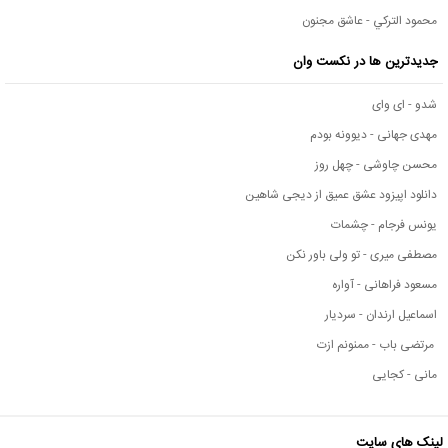
محمود التركي - عاشق مجنون
جدیدترین ها در نکست وان
شدو - ای وای
مهدی جهانی - دیوونه بودم
محسن چاوشی - چهل روز
دانلود اپیزود عشق عمیق از دیجی شاهین
یونس فرجام - چشمات
مصطفی میری - تو ولی باور نکن
مسعود فراهانی - آواره
اسماعیل ارندان - سردیار
مرتضی باب - ممنونم ازت
مانی - کجایی
لینک های سایت