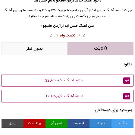
دانلود آهنگ جدید
آرمان جامجو با نام حبس ابد
جهت
دانلود آهنگ
حبس ابد از آرمان جامجو
با کیفیت ۱۲۸ و ۳۲۰ و مشاهده متن این آهنگ
از
رسانه موسیقی نکست وان
به ادامه مطلب مراجعه نمائید …
متن آهنگ حبس ابد از آرمان جامجو :
♫ ♫
نکست وان
♫ ♫
0 لایک
بدون نظر
دانلود
دانلود آهنگ با کیفیت 320
mp3
دانلود آهنگ با کیفیت 128
mp3
بفرستید برای دوستانتان
تلگرام
توییتر
فیسبوک
واتس آپ
پینترست
ایمیل