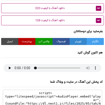
دانلود آهنگ با کیفیت 320
mp3
دانلود آهنگ با کیفیت 128
mp3
بفرستید برای دوستانتان
تلگرام
توییتر
فیسبوک
واتس آپ
پینترست
ایمیل
هم اکنون گوش کنید
کد پخش این آهنگ در سایت و وبلاگ شما