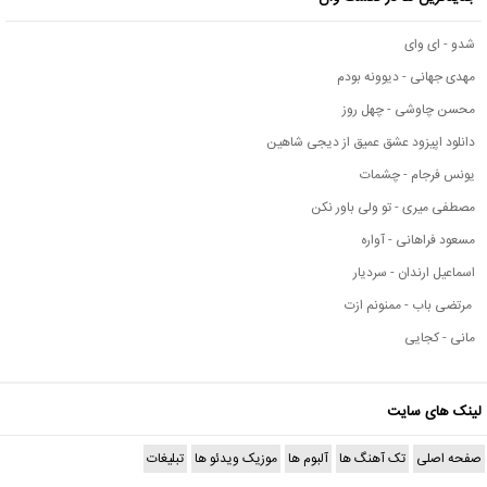
شدو - ای وای
مهدی جهانی - دیوونه بودم
محسن چاوشی - چهل روز
دانلود اپیزود عشق عمیق از دیجی شاهین
یونس فرجام - چشمات
مصطفی میری - تو ولی باور نکن
مسعود فراهانی - آواره
اسماعیل ارندان - سردیار
مرتضی باب - ممنونم ازت
مانی - کجایی
لینک های سایت
صفحه اصلی
تک آهنگ ها
آلبوم ها
موزیک ویدئو ها
تبلیغات