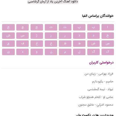
دانلود آهنگ آخرین یاد از آرمان گرشاسبی
خوانندگان براساس الفبا
ا
ب
پ
ت
ث
ج
چ
ح
خ
د
ذ
ر
ز
ژ
س
ش
ص
ض
ط
ظ
ع
غ
ف
ق
ک
گ
ل
م
ن
و
ه
ی
درخواستی کاربران
فرزاد بهرامی - زیبای من
حامیم - یکیو دارم
نیواد - نیمه گمشدمی
سامی لو - تلخم همچو شراب
محمود التركي - عاشق مجنون
جدیدترین ها در نکست وان