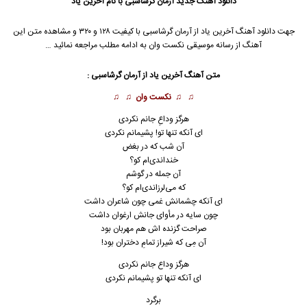
دانلود آهنگ جدید
آرمان گرشاسبی
با نام آخرین یاد
جهت دانلود آهنگ آخرین یاد از
آرمان گرشاسبی
با کیفیت ۱۲۸ و ۳۲۰ و مشاهده متن این
آهنگ از رسانه موسیقی نکست وان به ادامه مطلب مراجعه نمائید …
متن آهنگ آخرین یاد از
آرمان گرشاسبی
:
♫ ♫
نکست وان
♫ ♫
هرگز وداعِ جانم نکردی
ای آنکه تنها تو! پشیمانم نکردی
آن شب که در بغض
خنداندی‌ام کو؟
آن جمله در گوشم
که می‌لرزاندی‌ام کو؟
ای آنکه چشمانش غمی چون شاعران داشت
چون سایه در مأوای جانش ارغوان داشت
صراحت گزنده اش هم مهربان بود
آن مِی که شیراز تمامِ دختران بود!
هرگز وداع جانم نکردی
ای آنکه تنها تو پشیمانم نکردی
برگرد