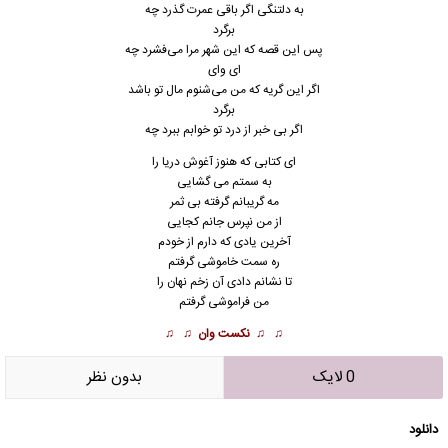
به دلتنگی اگر باقی عمرت گذرد چه
برگرد
پس این قصه که این شهر مرا می‌فشرد چه
ای وای
اگر این گریه که من می‌شنوم مال تو باشد
برگرد
اگر بی خبر از درد تو خوابم ببرد چه
ای کتابی که هنوز آغوش دریا را
به سمتم می گشایی
مه گریبانم گرفته بی ثمر
از من نپرس جانم کجایی
آخرین یادی که دارم از خودم
ره سمت خاموشی گرفتم
تا نشانم دادی آن زخم نهان را
من فراموشی گرفتم
♫ ♫
نکست وان
♫ ♫
0 لایک
بدون نظر
دانلود