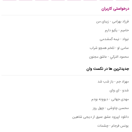
درخواستی کاربران
فرزاد بهرامی - زیبای من
حامیم - یکیو دارم
نیواد - نیمه گمشدمی
سامی لو - تلخم همچو شراب
محمود التركي - عاشق مجنون
جدیدترین ها در نکست وان
مهراد جم - باز شب شد
شدو - ای وای
مهدی جهانی - دیوونه بودم
محسن چاوشی - چهل روز
دانلود اپیزود عشق عمیق از دیجی شاهین
یونس فرجام - چشمات