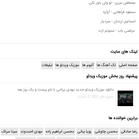
مصطفی میری - تو ولی باور نکن
مسعود فراهانی - آواره
اسماعیل ارندان - سردیار
مرتضی باب - ممنونم ازت
لینک های سایت
صفحه اصلی
تک آهنگ ها
آلبوم ها
موزیک ویدئو ها
تبلیغات
پیشنهاد روز بخش موزیک ویدئو
دانلود موزیک ویدئو جدید مهدی یراحی با نام بیست و یک روز بعد
بدون نظر | 2,183 بازدید
برترین خواننده ها
رضا صادقی
محسن چاوشی
پویا بیاتی
محسن ابراهیم زاده
مهدی احمدوند
سینا سرلک