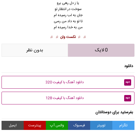
یا ز دل رهی برو
سوخت در انتظار تو
جان به لب رسیده ام
تا تو به داد من رسی
من به خدا رسیده ام
♫ ♫
نکست وان
♫ ♫
0 لایک
بدون نظر
دانلود
دانلود آهنگ با کیفیت 320
mp3
دانلود آهنگ با کیفیت 128
mp3
بفرستید برای دوستانتان
تلگرام
توییتر
فیسبوک
واتس آپ
پینترست
ایمیل