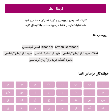
نظرات شما پس از بررسی و تایید نمایش داده می شود.
لطفا نظرات خود را فقط در مورد مطلب بالا ارسال کنید.
برچسب ها
Arman Garshasbi
Kharidar
آرمان گرشاسبی
آهنگ خریدار از آرمان گرشاسبی
خریدار آرمان گرشاسبی
خریدار از آرمان گرشاسبی
دانلود آهنگ خریدار از آرمان گرشاسبی
خوانندگان براساس الفبا
ا
ب
پ
ت
ث
ج
چ
ح
خ
د
ذ
ر
ز
ژ
س
ش
ص
ض
ط
ظ
ع
غ
ف
ق
ک
گ
ل
م
ن
و
ه
ی