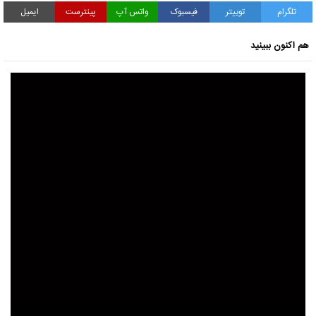
تلگرام
توییتر
فیسبوک
واتس آپ
پینترست
ایمیل
هم اکنون ببینید