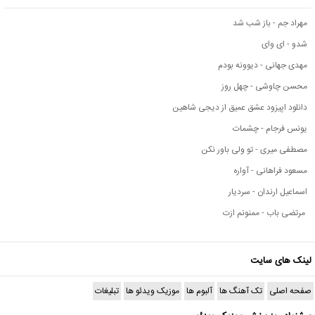
مهراد جم - باز شب شد
شدو - ای وای
مهدی جهانی - دیوونه بودم
محسن چاوشی - چهل روز
دانلود اپیزود عشق عمیق از دیجی شاهین
یونس فرجام - چشمات
مصطفی میری - تو ولی باور نکن
مسعود فراهانی - آواره
اسماعیل ارندان - سردیار
مرتضی باب - ممنونم ازت
لینک های سایت
صفحه اصلی
تک آهنگ ها
آلبوم ها
موزیک ویدئو ها
تبلیغات