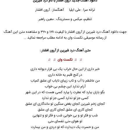
دانلود آهنگ جدید
آرون افشار
با نام درد شیرین
ترانه سرا : علی ایلیا آهنگساز : آرون افشار
تنظیم، میکس و مسترینگ : معین راهبر
جهت دانلود آهنگ درد شیرین از
آرون افشار
با کیفیت ۱۲۸ و ۳۲۰ و مشاهده متن این آهنگ
از رسانه موسیقی نکست وان به ادامه مطلب مراجعه نمائید …
متن آهنگ درد شیرین از
آرون افشار
:
♫ ♫
نکست وان
♫ ♫
خبر داری از این حال خراب یک بی قرار دیوانه داری
در کنج قلبم یه خانه داری
من عاشقم با آب و تاب زیبای نایاب ای عشق کمیاب
آرام ندارد این چشم بی خواب
بگو باران ببارد که عطرت را بیارد کسی هست که در این شهر
کسی جز تو ندارد کسی جز تو ندارد
کجای زخم شیرین کجای بغض سنگین تو ماندگاری ای عشق
کجای کاری ای عشق کجای کاری ای عشق
شب و فکر تو و بی خوابی شب و فکر تو و تنهایی
تو هوای منی نفسای منی
من و حسرت یک دیدارت که تو دردی و من بیمارت