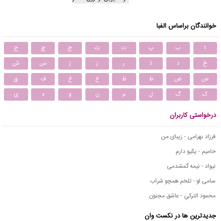
خوانندگان براساس الفبا
ا
ب
پ
ت
ث
ج
چ
ح
خ
د
ذ
ر
ز
ژ
س
ش
ص
ض
ط
ظ
ع
غ
ف
ق
ک
گ
ل
م
ن
و
ه
ی
درخواستی کاربران
فرزاد بهرامی - زیبای من
حامیم - یکیو دارم
نیواد - نیمه گمشدمی
سامی لو - تلخم همچو شراب
محمود التركي - عاشق مجنون
جدیدترین ها در نکست وان