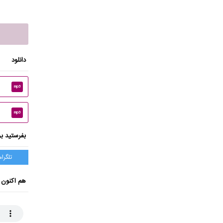
دانلود
mp3
mp3
بفرستید بر
تلگرام
هم اکنون 