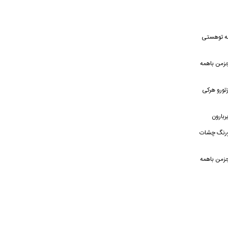
خه توهستی
جزمن باهمه
زتورو هرکی
ربارون
ورنگ چشات
جزمن باهمه