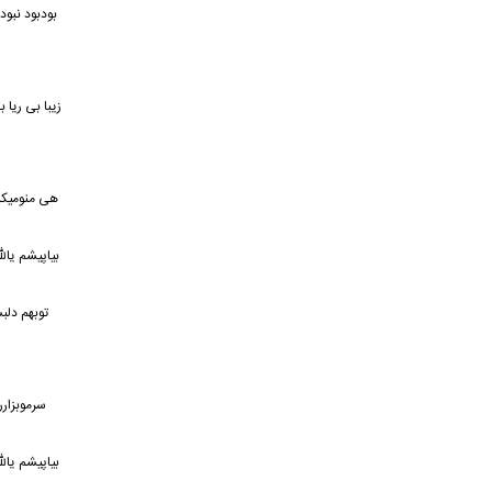
بود
بود نبود
زیبا بی ریا
هی منومیکش
بیاپیشم یال
توبهم دلب
سرموبزار
بیاپیشم یال