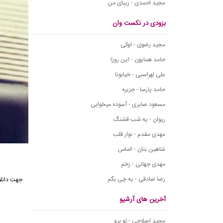
مجید احمدی - زیبای من
بزودی در نکست وان
مجید رضوی - اوکی
حامد همایون - این روزا
علی لهراسبی - خیابونا
حامد پارسا - جزیره
مسعود صابری - آسوده میخوابی
ریوان - یه شب قشنگ
مهدی مقدم - نوار قلب
شاهین بنان - الماس
مهدی جهانی - زخم
رضا صادقی - یه چی بگم
آخرین های آرشیو
مجید اصلاحی - تو برو