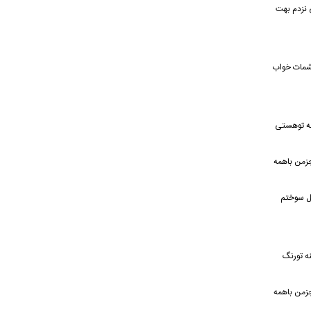
 نزدم بهت
چشمات خواب
خه توهستی
جزمن باهمه
گل سوختم
ه تورنگ
جزمن باهمه