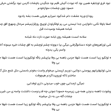
نبود فرق توبابقیه همین بود که نبودت آتیش قلبم بود جنگیدن باچشات کارمن نبود برگشتی حرفی
حسود چون چشمات منوازخودم
ربودازدوریه عشقت دلم شدکبود نمیزارم هرچی هست بشه یادبود
 باصفا باوفا نکنی دلتوازمن جدا نیستی می رم توفکرتودل توپیج روزقرارمیشم سرحال ومهیج افق 
شبامه همیشه بوسیدنت قبل
سلامه اسمت همیشه روی لبامه صورت نازت ماه شبامه
ی توراهروهای خونه دستاموگرفتی میگی بیا دیوونه چشم توچشم به افق چشات خیره میمونه آ
واسم یکی یدونه
له توتکیو زیبا اسمت هست شهلا جزمن باهمه بی وفا بیاپیشم یالله توتکیوزیبا اسمت هست شهلا 
بی وفا
ستی توتنهاییابهم پیوستی دوتایی دوریم ازپستی میخوام واست بخونم بامستی مثل شمع مثل 
ساختم تاکه توروپیداکردم هیچوقت
نمیگی ازجدایی چون خوب میدونی داری توفدایی
روشونت تاهمه بدونن همه چی زیرسرمه حسودا نمونن چه قدردوست داشتنت واسه ی من شیرین
چشات گله من به دل میشینه
له توتکیوزیبا اسمت هست شهلا جزمن باهمه بی وفا بیاپیشم یالله توتکیو زیبا اسمت هست شهلا 
بی وفا