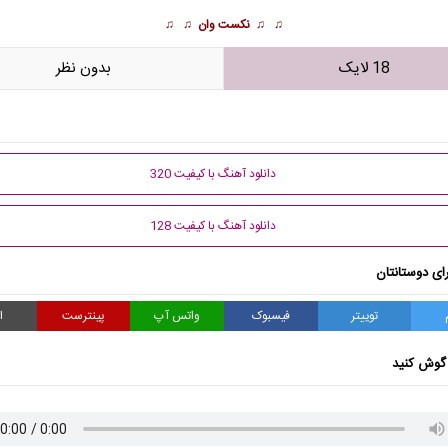
♫ ♫
نکست وان
♫ ♫
18 لایک
بدون نظر
دانلود آهنگ با کیفیت 320
دانلود آهنگ با کیفیت 128
ای دوستانتان
توییتر
فیسبوک
واتس آپ
پینترست
ا
گوش کنید