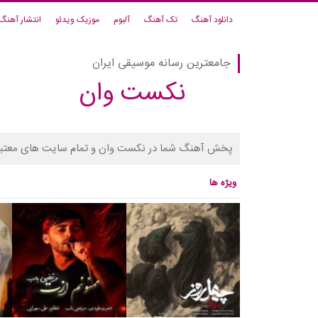
دانلود آهنگ
تک آهنگ
آلبوم
موزیک ویدئو
انتشار آهنگ
جامعترین رسانه موسیقی ایران
نکست وان
پخش آهنگ شما در نکست وان و تمام سایت های معتبر
ویژه ها