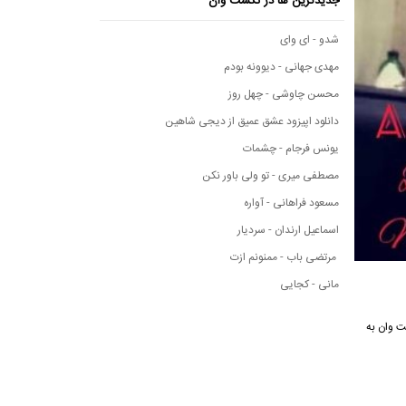
جدیدترین ها در نکست وان
شدو - ای وای
مهدی جهانی - دیوونه بودم
محسن چاوشی - چهل روز
دانلود اپیزود عشق عمیق از دیجی شاهین
یونس فرجام - چشمات
مصطفی میری - تو ولی باور نکن
مسعود فراهانی - آواره
اسماعیل ارندان - سردیار
مرتضی باب - ممنونم ازت
مانی - کجایی
وسیقی نکست وان به