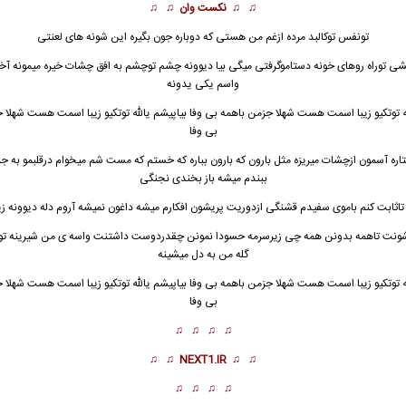
♫ ♫
نکست وان
♫ ♫
تونفس توکالبد مرده ازغم من هستی که دوباره جون بگیره این شونه های لعنتی
ی توراه روهای خونه دستاموگرفتی میگی بیا دیوونه چشم توچشم به افق چشات خیره میمونه آ
واسم یکی یدونه
له توتکیو زیبا اسمت هست شهلا جزمن باهمه بی وفا بیاپیشم یالله توتکیو زیبا اسمت هست شهلا 
بی وفا
تاره آسمون ازچشات میریزه مثل بارون که بارون بباره که خستم که مست شم میخوام درقلبمو به ج
ببندم میشه باز بخندی نجنگی
اثابت کنم باموی سفیدم قشنگی ازدوریت پریشون افکارم میشه داغون نمیشه آروم دله دیوونه زی
وشونت تاهمه بدونن همه چی زیرسرمه حسودا نمونن چقدردوست داشتنت واسه ی من شیرینه ت
گله من به دل میشینه
له توتکیو زیبا اسمت هست شهلا جزمن باهمه بی وفا بیاپیشم یالله توتکیو زیبا اسمت هست شهلا 
بی وفا
♫ ♫ ♫ ♫
♫ ♫
NEXT1.IR
♫ ♫
♫ ♫ ♫ ♫