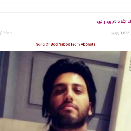
ابُنُتا با نام بود و نبود
1, بازدید
22nd آوریل 2022
Song Of
Bod Nabod
From
Abonota