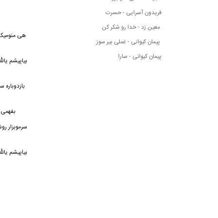
فریدون آسرایی - حسرت
معین زد - خدا رو شکر کن
هی منومیکش
پیمان کیوانی - غملی بیر سوز
پیمان کیوانی - سارا
بیاپیشم یال
بازدوباره س
بفهمی ت
سرموبزار ر
بیاپیشم یال