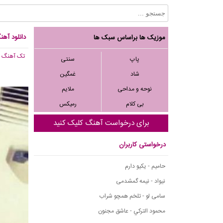
دانلود آهنگ 
موزیک ها براساس سبک ها
تک آهنگ
, 675
پاپ
سنتی
شاد
غمگین
نوحه و مداحی
ملایم
بی کلام
رمیکس
برای درخواست آهنگ کلیک کنید
درخواستی کاربران
حامیم - یکیو دارم
نیواد - نیمه گمشدمی
سامی لو - تلخم همچو شراب
محمود التركي - عاشق مجنون