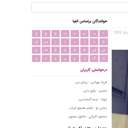
خوانندگان براساس الفبا
ا
ب
پ
ت
ث
ج
چ
ح
خ
د
ذ
ر
ز
ژ
س
ش
ص
ض
ط
ظ
ع
غ
ف
ق
ک
گ
ل
م
ن
و
ه
ی
درخواستی کاربران
فرزاد بهرامی - زیبای من
حامیم - یکیو دارم
نیواد - نیمه گمشدمی
سامی لو - تلخم همچو شراب
محمود التركي - عاشق مجنون