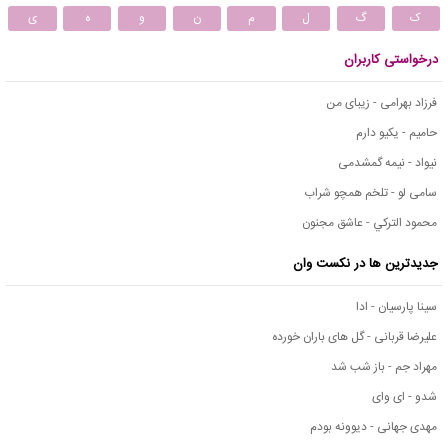
ک
گ
ل
م
ن
و
ه
ی
درخواستی کاربران
فرزاد بهرامی - زیبای من
حامیم - یکیو دارم
نیواد - نیمه گمشدمی
سامی لو - تلخم همچو شراب
محمود التركي - عاشق مجنون
جدیدترین ها در نکست وان
سینا پارسیان - ادا
علیرضا قربانی - گل های باران خورده
مهراد جم - باز شب شد
شدو - ای وای
مهدی جهانی - دیوونه بودم