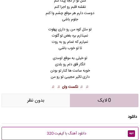
مثل تو از کجا پیدا کنم
نقشه قلبم رو اجرا کنم
دوست دارم هر موقع چشم وا کنم
جلوم باشی
تو مثل کوه من رو داری پهلوت
نمیذارم بره بغض تو گلوت
نمیارم که غمام رو به روت
تا تو خوب باشی
تو خیلی به موقع اومدی
انگار قلق دلم رو بلدی
خوبه ساعت ها کنار تو بودن
داری تاثیر عجیبی تو رو من
♫ ♫
نکست وان
♫ ♫
0 لایک
بدون نظر
دانلود
دانلود آهنگ با کیفیت 320
mp3