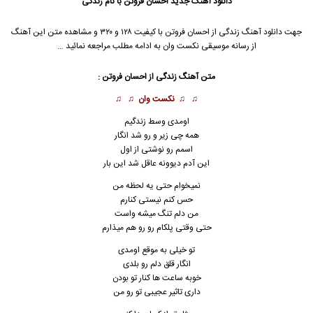
دانلود آهنگ جدید
احسان فروتن با نام زندگی
جهت دانلود آهنگ زندگی از احسان فروتن با کیفیت ۱۲۸ و ۳۲۰ و مشاهده متن این آهنگ
از رسانه موسیقی نکست وان به ادامه مطلب مراجعه نمائید …
متن آهنگ زندگی از احسان فروتن :
♫ ♫
نکست وان
♫ ♫
اومدی وسط زندگیم
همه چی زیر و رو شد انگار
اسمم رو نوشتی از اول
این آدم دیوونه عاقل شد این بار
نمیخوام حتی یه لحظه من
حس کنم نیستی کنارم
من دلم تنگ میشه واست
حتی وقتی پلکام رو رو هم میذارم
تو خیلی به موقع اومدی
انگار قلق دلم رو بلدی
خوبه ساعت ها کنار تو بودن
داری تاثیر عجیبی تو رو من