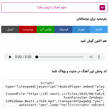
دانلود آهنگ با کیفیت 128
mp3
بفرستید برای دوستانتان
تلگرام
توییتر
فیسبوک
واتس آپ
پینترست
ایمیل
هم اکنون گوش کنید
کد پخش این آهنگ در سایت و وبلاگ شما