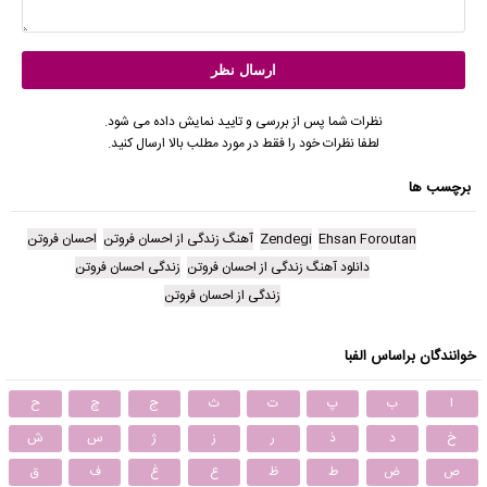
نظرات شما پس از بررسی و تایید نمایش داده می شود.
لطفا نظرات خود را فقط در مورد مطلب بالا ارسال کنید.
برچسب ها
Ehsan Foroutan
Zendegi
آهنگ زندگی از احسان فروتن
احسان فروتن
دانلود آهنگ زندگی از احسان فروتن
زندگی احسان فروتن
زندگی از احسان فروتن
خوانندگان براساس الفبا
ا
ب
پ
ت
ث
ج
چ
ح
خ
د
ذ
ر
ز
ژ
س
ش
ص
ض
ط
ظ
ع
غ
ف
ق