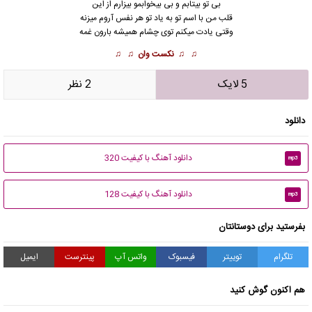
بی تو بیتابم و بی بیخوابمو بیزارم از این
قلب من با اسم تو به یاد تو هر نفس آروم میزنه
وقتی یادت میکنم توی چشام همیشه بارون غمه
♫ ♫
نکست وان
♫ ♫
5 لایک
2 نظر
دانلود
دانلود آهنگ با کیفیت 320
mp3
دانلود آهنگ با کیفیت 128
mp3
بفرستید برای دوستانتان
تلگرام
توییتر
فیسبوک
واتس آپ
پینترست
ایمیل
هم اکنون گوش کنید