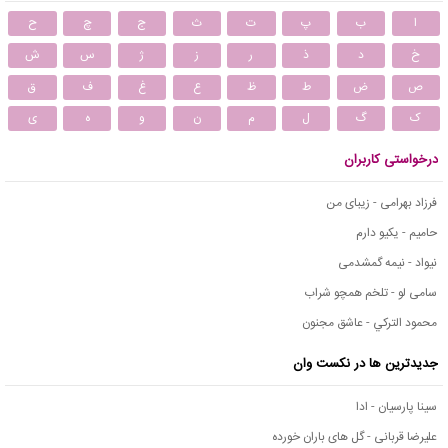
ا
ب
پ
ت
ث
ج
چ
ح
خ
د
ذ
ر
ز
ژ
س
ش
ص
ض
ط
ظ
ع
غ
ف
ق
ک
گ
ل
م
ن
و
ه
ی
درخواستی کاربران
فرزاد بهرامی - زیبای من
حامیم - یکیو دارم
نیواد - نیمه گمشدمی
سامی لو - تلخم همچو شراب
محمود التركي - عاشق مجنون
جدیدترین ها در نکست وان
سینا پارسیان - ادا
علیرضا قربانی - گل های باران خورده