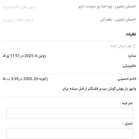
احسان یاسین - چرا خدا رو دوست دارم
بدون نظر | 641 بازدید
احسان یاسین - بغلم کن
2 نظر | 1,769 بازدید
نظرات
2 نظر ارسال شده
ستاره
گفت:
ژوئن 6, 2025 در 11:51 ق.ظ
عالییییئی
خانم حسینی
گفت:
ژانویه 26, 2026 در 5:59 ب.ظ
وایهر بار بهش گوش میدم قشنگتر از قبل میشه برام.
نام شما :
ایمیل :