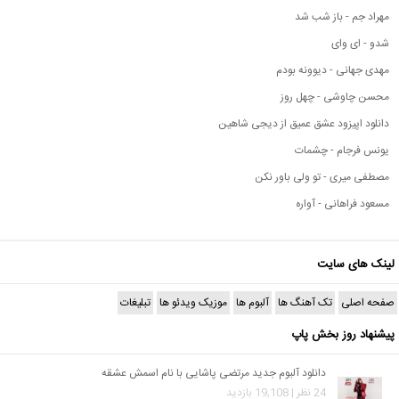
مهراد جم - باز شب شد
شدو - ای وای
مهدی جهانی - دیوونه بودم
محسن چاوشی - چهل روز
دانلود اپیزود عشق عمیق از دیجی شاهین
یونس فرجام - چشمات
مصطفی میری - تو ولی باور نکن
مسعود فراهانی - آواره
لینک های سایت
صفحه اصلی
تک آهنگ ها
آلبوم ها
موزیک ویدئو ها
تبلیغات
پیشنهاد روز بخش پاپ
دانلود آلبوم جدید مرتضی پاشایی با نام اسمش عشقه
24 نظر | 19,108 بازدید