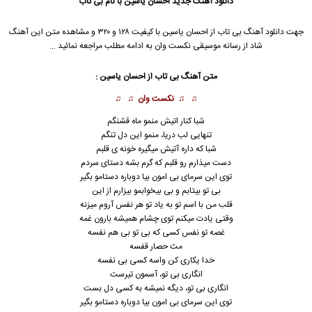
دانلود آهنگ جدید
احسان یاسین
با نام بی تاب
جهت دانلود آهنگ بی تاب از
احسان یاسین
با کیفیت ۱۲۸ و ۳۲۰ و مشاهده متن این آهنگ
شاد از رسانه موسیقی نکست وان به ادامه مطلب مراجعه نمائید …
متن آهنگ بی تاب از
احسان یاسین
:
♫ ♫
نکست وان
♫ ♫
شبا کنار اتیش منمو ماه قشنگم
تنهایی لب دریا، منمو این دل تنگم
شبا که داره آتیش میگیره خونه ی قلبم
دست میذارم رو قلبم که گرم بشه دستای سردم
توی این سرمای بی امون بیا دوباره دستامو بگیر
بی تو بیتابم و بی بیخوابمو بیزارم از این
قلب من با اسم تو به یاد تو هر نفس آروم میزنه
وقتی یادت میکنم توی چشام همیشه بارون غمه
غصه تو نفس کسی که بی تو بی هم نفسه
مث حصار قفسه
خدا یکاری کن واسه کسی بی نفسه
انگاری بی تو، آسمون تیرست
انگاری بی تو، دیگه نمیشه به کسی دل بست
توی این سرمای بی امون بیا دوباره دستامو بگیر