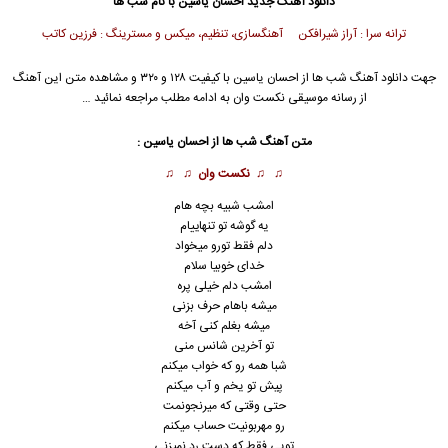
دانلود آهنگ جدید
احسان یاسین
با نام شب ها
ترانه سرا : آراز شیرافکن آهنگسازی، تنظیم، میکس و مسترینگ : فرزین کاتب
جهت دانلود آهنگ شب ها از
احسان یاسین
با کیفیت ۱۲۸ و ۳۲۰ و مشاهده متن این آهنگ
از رسانه موسیقی نکست وان به ادامه مطلب مراجعه نمائید …
متن آهنگ شب ها از
احسان یاسین
:
♫ ♫
نکست وان
♫ ♫
امشب شبیه بچه هام
یه گوشه تو تنهاییام
دلم فقط تورو میخواد
خدای خوبیا سلام
امشب دلم خیلی پره
میشه باهام حرف بزنی
میشه بغلم کنی آخه
تو آخرین شانس منی
شبا همه رو که خواب میکنم
پیش تو یخم و آب میکنم
حتی وقتی که میرنجونمت
رو مهربونیت حساب میکنم
تویی فقط که دست رد نمیزنی