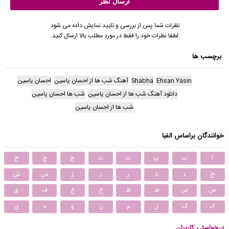
نظرات شما پس از بررسی و تایید نمایش داده می شود.
لطفا نظرات خود را فقط در مورد مطلب بالا ارسال کنید.
برچسب ها
Ehsan Yasin
Shabha
آهنگ شب ها از احسان یاسین
احسان یاسین
دانلود آهنگ شب ها از احسان یاسین
شب ها احسان یاسین
شب ها از احسان یاسین
خوانندگان براساس الفبا
ا
ب
پ
ت
ث
ج
چ
ح
خ
د
ذ
ر
ز
ژ
س
ش
ص
ض
ط
ظ
ع
غ
ف
ق
ک
گ
ل
م
ن
و
ه
ی
درخواستی کاربران