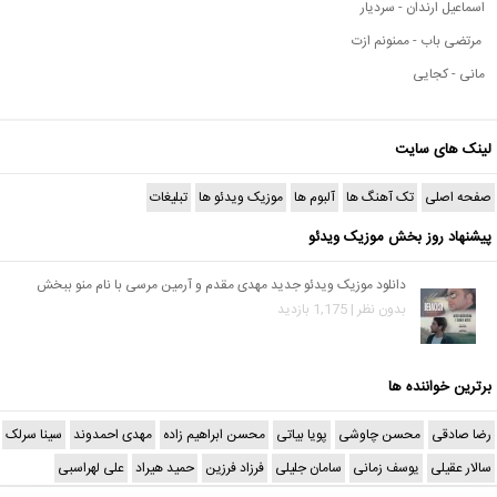
اسماعیل ارندان - سردیار
مرتضی باب - ممنونم ازت
مانی - کجایی
لینک های سایت
صفحه اصلی
تک آهنگ ها
آلبوم ها
موزیک ویدئو ها
تبلیغات
پیشنهاد روز بخش موزیک ویدئو
دانلود موزیک ویدئو جدید مهدی مقدم و آرمین مرسی با نام منو ببخش
بدون نظر | 1,175 بازدید
برترین خواننده ها
رضا صادقی
محسن چاوشی
پویا بیاتی
محسن ابراهیم زاده
مهدی احمدوند
سینا سرلک
سالار عقیلی
یوسف زمانی
سامان جلیلی
فرزاد فرزین
حمید هیراد
علی لهراسبی