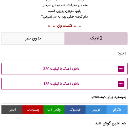
منم بی معرفت بشم تو دل نمیکنی
رفیق مهربون روزبی کسیم
دلم گرفته خیلی بهم یه سر نمیزنی؟
♫ ♫
نکست وان
♫ ♫
0 لایک
بدون نظر
دانلود
دانلود آهنگ با کیفیت 320
mp3
دانلود آهنگ با کیفیت 128
mp3
بفرستید برای دوستانتان
تلگرام
توییتر
فیسبوک
واتس آپ
پینترست
ایمیل
هم اکنون گوش کنید