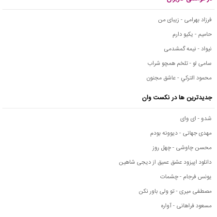
فرزاد بهرامی - زیبای من
حامیم - یکیو دارم
نیواد - نیمه گمشدمی
سامی لو - تلخم همچو شراب
محمود التركي - عاشق مجنون
جدیدترین ها در نکست وان
شدو - ای وای
مهدی جهانی - دیوونه بودم
محسن چاوشی - چهل روز
دانلود اپیزود عشق عمیق از دیجی شاهین
یونس فرجام - چشمات
مصطفی میری - تو ولی باور نکن
مسعود فراهانی - آواره