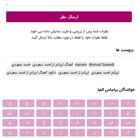
نظرات شما پس از بررسی و تایید نمایش داده می شود.
لطفا نظرات خود را فقط در مورد مطلب بالا ارسال کنید.
برچسب ها
Ahmad Saeedi
iranam
آهنگ ایرانم از احمد سعیدی
احمد سعیدی
ایرانم احمد سعیدی
ایرانم از احمد سعیدی
دانلود آهنگ ایرانم از احمد سعیدی
خوانندگان براساس الفبا
ا
ب
پ
ت
ث
ج
چ
ح
خ
د
ذ
ر
ز
ژ
س
ش
ص
ض
ط
ظ
ع
غ
ف
ق
ک
گ
ل
م
ن
و
ه
ی