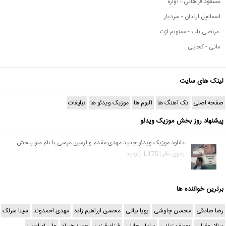
مسعود فراهانی - آواره
اسماعیل ارندان - سردیار
مرتضی باب - ممنونم ازت
مانی - کجایی
لینک های سایت
صفحه اصلی
تک آهنگ ها
آلبوم ها
موزیک ویدئو ها
تبلیغات
پیشنهاد روز بخش موزیک ویدئو
دانلود موزیک ویدئو جدید مهدی مقدم و آرمین مرسی با نام منو ببخش
بدون نظر | 1,175 بازدید
برترین خواننده ها
رضا صادقی
محسن چاوشی
پویا بیاتی
محسن ابراهیم زاده
مهدی احمدوند
سینا سرلک